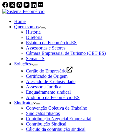
Home
Quem somos
História
Diretoria
Estatuto da Fecomércio-ES
Assessorias e Setores
Câmara Empresarial de Turismo (CET-ES)
Semana S
Soluções
Cartão do Empresário
Certificado de Origem
Atestado de Exclusividade
Assessoria Jurídica
Enquadramento sindical
Auditório da Fecomércio-ES
Sindicatos
Convenção Coletiva de Trabalho
Sindicatos filiados
Contribuição Negocial Empresarial
Contribuição Sindical
Cálculo da contribuição sindical