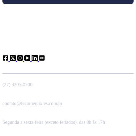
Atendimento
Telefone
(27) 3205-0700
E-mail
contato@fecomercio-es.com.br
Horário de funcionamento
Segunda a sexta-feira (exceto feriados), das 8h às 17h
Endereço