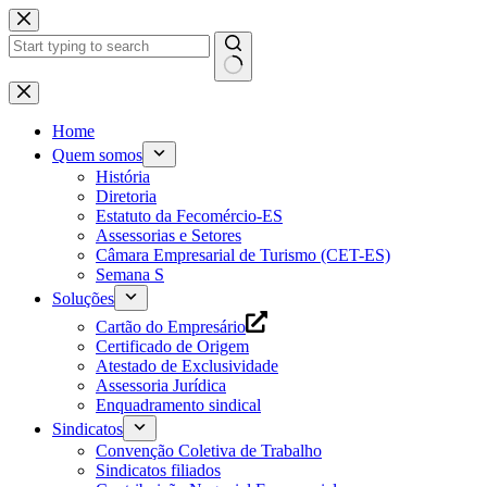
Pular
para
o
conteúdo
Home
Quem somos
História
Diretoria
Estatuto da Fecomércio-ES
Assessorias e Setores
Câmara Empresarial de Turismo (CET-ES)
Semana S
Soluções
Cartão do Empresário
Certificado de Origem
Atestado de Exclusividade
Assessoria Jurídica
Enquadramento sindical
Sindicatos
Convenção Coletiva de Trabalho
Sindicatos filiados