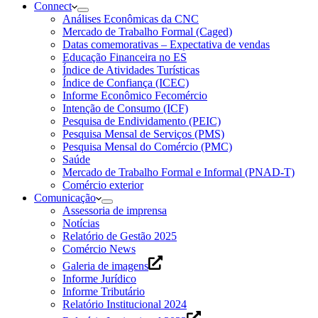
Connect
Análises Econômicas da CNC
Mercado de Trabalho Formal (Caged)
Datas comemorativas – Expectativa de vendas
Educação Financeira no ES
Índice de Atividades Turísticas
Índice de Confiança (ICEC)
Informe Econômico Fecomércio
Intenção de Consumo (ICF)
Pesquisa de Endividamento (PEIC)
Pesquisa Mensal de Serviços (PMS)
Pesquisa Mensal do Comércio (PMC)
Saúde
Mercado de Trabalho Formal e Informal (PNAD-T)
Comércio exterior
Comunicação
Assessoria de imprensa
Notícias
Relatório de Gestão 2025
Comércio News
Galeria de imagens
Informe Jurídico
Informe Tributário
Relatório Institucional 2024