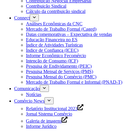
Contribuição Negocial Empresarial
Contribuição Sindical
Cálculo da contribuição sindical
Connect
Análises Econômicas da CNC
Mercado de Trabalho Formal (Caged)
Datas comemorativas – Expectativa de vendas
Educação Financeira no ES
Índice de Atividades Turísticas
Índice de Confiança (ICEC)
Informe Econômico Fecomércio
Intenção de Consumo (ICF)
Pesquisa de Endividamento (PEIC)
Pesquisa Mensal de Serviços (PMS)
Pesquisa Mensal do Comércio (PMC)
Mercado de Trabalho Formal e Informal (PNAD-T)
Comunicação
Notícias
Comércio News
Relatório Institucional 2023
Jornal Sistema Comércio
Galeria de imagens
Informe Jurídico