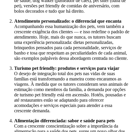
de saúde, dog walker (passeador de cães), pet sitter (babá de
pet), versões pet friendly de comidas de aniversário, com
bolos decorados e tudo que há direito.
Atendimento personalizado: o diferencial que encanta
Acompanhando essa humanização dos pets, vem também a
crescente exigência dos clientes — e isso redefine o padrão de
atendimento. Hoje, mais do que nunca, os tutores buscam
uma experiência personalizada: dietas personalizadas,
brinquedos pensados para cada personalidade, serviços de
banho e tosa que respeitam as peculiaridades de cada animal,
são exemplos palpáveis dessa abordagem centrada no cliente.
Turismo pet friendly: produtos e serviços para viajar
O desejo de integração total dos pets nas vidas de suas
famílias está transformando a maneira como encaramos as
viagens. À medida que os tutores consideram seus animais de
estimação como membros da família, a demanda por opções
de turismo pet friendly está em ascensão. Hotéis, pousadas e
até restaurantes estão se adaptando para oferecer
acomodações e serviços especiais para atender a essa
crescente demanda.
Alimentação diferenciada: sabor e saúde para pets
Com a crescente conscientização sobre a importância da
alimentação para a saúde dos pets, surge um novo olhar dos