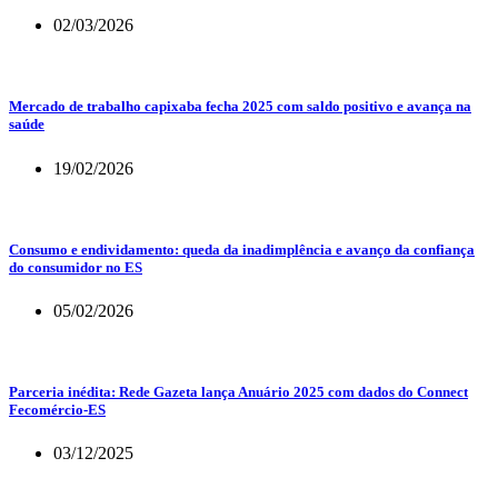
02/03/2026
Mercado de trabalho capixaba fecha 2025 com saldo positivo e avança na
saúde
19/02/2026
Consumo e endividamento: queda da inadimplência e avanço da confiança
do consumidor no ES
05/02/2026
Parceria inédita: Rede Gazeta lança Anuário 2025 com dados do Connect
Fecomércio-ES
03/12/2025