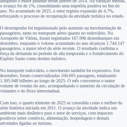
atingindo o maior patamar desde janeiro de 2014. Na variação mensal,
o avanço foi de 1%, consolidando uma trajetória positiva no fim do
ano. No acumulado de 2025, o setor registra expansão de 4,7%,
reforçando o processo de recuperação da atividade turística no estado.
O desempenho foi impulsionado pelo aumento na movimentação de
passageiros, tanto no transporte aéreo quanto no rodoviário. No
Aeroporto de Vitória, foram registrados 167.996 desembarques em
dezembro, enquanto o volume acumulado no ano alcançou 1.744.147
passageiros, o maior nível da série recente. O resultado confirma a
força da demanda no período de alta temporada e o fortalecimento do
Espírito Santo como destino turístico.
No transporte rodoviário, o movimento também foi expressivo. Em
dezembro, foram comercializadas 160.695 passagens, totalizando
1.305.948 bilhetes ao longo de 2025. O mês concentrou o maior
volume de vendas do ano, acompanhando o aumento da circulação de
visitantes e do fluxo interestadual.
Com isso, o quarto trimestre de 2025 se consolida como o melhor da
série histórica iniciada em 2011. O avanço da atividade indica um
ambiente mais dinâmico para o setor de serviços, com impactos
positivos sobre comércio, alimentação, hospedagem e demais
atividades ligadas ao turismo.