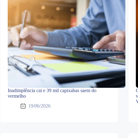
Inadimplência cai e 39 mil capixabas saem do
C
vermelho
v
V
19/06/2026