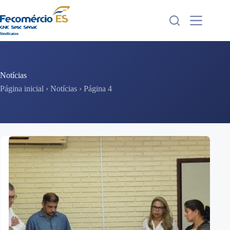
Pular
para
o
conteúdo
Notícias
Página inicial
›
Notícias
›
Página 4