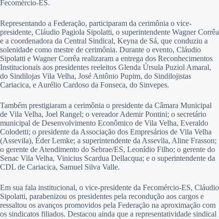
Fecomércio-ES.
Representando a Federação, participaram da cerimônia o vice-
presidente, Cláudio Pagiola Sipolatti, o superintendente Wagner Corrêa
e a coordenadora da Central Sindical, Keyna de Sá, que conduziu a
solenidade como mestre de cerimônia. Durante o evento, Cláudio
Sipolatti e Wagner Corrêa realizaram a entrega dos Reconhecimentos
Institucionais aos presidentes reeleitos Glenda Úrsula Puziol Amaral,
do Sindilojas Vila Velha, José Antônio Pupim, do Sindilojistas
Cariacica, e Aurélio Cardoso da Fonseca, do Sinvepes.
Também prestigiaram a cerimônia o presidente da Câmara Municipal
de Vila Velha, Joel Rangel; o vereador Ademir Pontini; o secretário
municipal de Desenvolvimento Econômico de Vila Velha, Everaldo
Colodetti; o presidente da Associação dos Empresários de Vila Velha
(Assevila), Éder Lemke; a superintendente da Assevila, Aline Frasson;
o gerente de Atendimento do Sebrae/ES, Leonídio Filho; o gerente do
Senac Vila Velha, Vinicius Scardua Dellacqua; e o superintendente da
CDL de Cariacica, Samuel Silva Valle.
Em sua fala institucional, o vice-presidente da Fecomércio-ES, Cláudio
Sipolatti, parabenizou os presidentes pela recondução aos cargos e
ressaltou os avanços promovidos pela Federação na aproximação com
os sindicatos filiados. Destacou ainda que a representatividade sindical