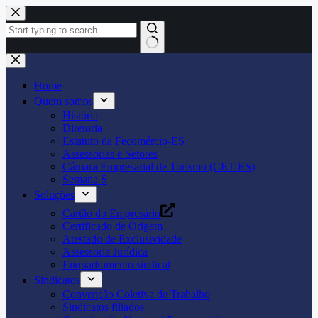
Pular
para
o
conteúdo
Home
Quem somos
História
Diretoria
Estatuto da Fecomércio-ES
Assessorias e Setores
Câmara Empresarial de Turismo (CET-ES)
Semana S
Soluções
Cartão do Empresário
Certificado de Origem
Atestado de Exclusividade
Assessoria Jurídica
Enquadramento sindical
Sindicatos
Convenção Coletiva de Trabalho
Sindicatos filiados