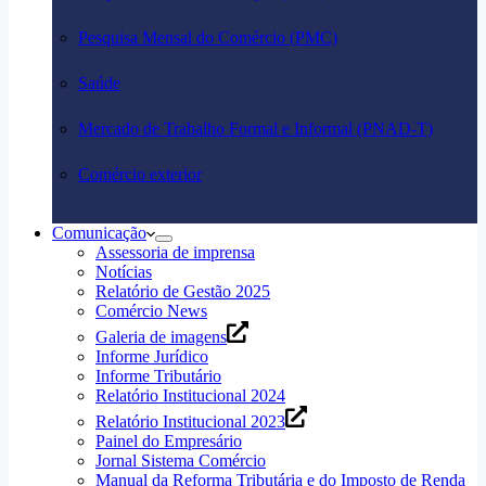
Pesquisa Mensal do Comércio (PMC)
Saúde
Mercado de Trabalho Formal e Informal (PNAD-T)
Comércio exterior
Comunicação
Assessoria de imprensa
Notícias
Relatório de Gestão 2025
Comércio News
Galeria de imagens
Informe Jurídico
Informe Tributário
Relatório Institucional 2024
Relatório Institucional 2023
Painel do Empresário
Jornal Sistema Comércio
Manual da Reforma Tributária e do Imposto de Renda