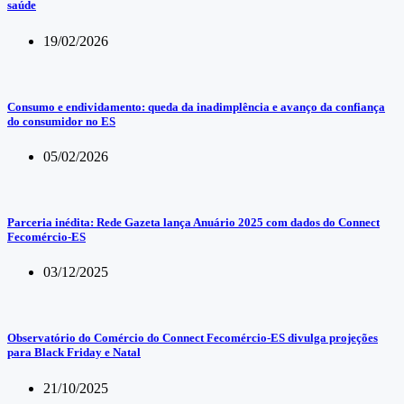
saúde
19/02/2026
Consumo e endividamento: queda da inadimplência e avanço da confiança
do consumidor no ES
05/02/2026
Parceria inédita: Rede Gazeta lança Anuário 2025 com dados do Connect
Fecomércio-ES
03/12/2025
Observatório do Comércio do Connect Fecomércio-ES divulga projeções
para Black Friday e Natal
21/10/2025