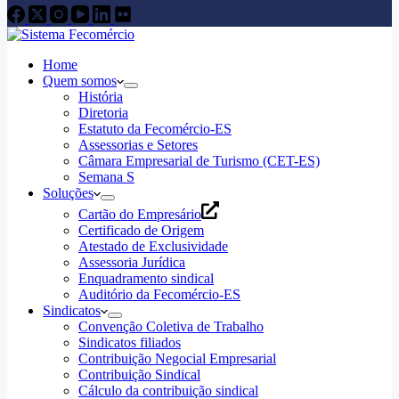
Home
Quem somos
História
Diretoria
Estatuto da Fecomércio-ES
Assessorias e Setores
Câmara Empresarial de Turismo (CET-ES)
Semana S
Soluções
Cartão do Empresário
Certificado de Origem
Atestado de Exclusividade
Assessoria Jurídica
Enquadramento sindical
Auditório da Fecomércio-ES
Sindicatos
Convenção Coletiva de Trabalho
Sindicatos filiados
Contribuição Negocial Empresarial
Contribuição Sindical
Cálculo da contribuição sindical