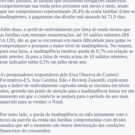
No mês passado, as famílias que assumiram obrigações financeiras
comprometeram sua renda pelos próximos seis meses e meio, sendo
que tais compromissos representaram 28,4% da renda familiar. Entre os
inadimplentes, o pagamento das dívidas está atrasado há 71,9 dias.
Além disso, o perfil do endividamento por faixa de renda mostra que
as famílias com menores remunerações, até 10 salários mínimos (R$
14.120), são as que se encontram em maior dificuldade para quitar os
compromissos e possuem o maior nível de inadimplência. No entanto,
para essa faixa, a inadimplência mostrou queda de 0,7% em relação ao
mês anterior. Já para a faixa de renda acima de 10 salários mínimos,
esse indicador subiu 0,5% em julho deste ano.
As pesquisadoras responsáveis pelo Eixo Observa do Connect
Fecomércio-ES, Ana Carolina Júlio e Revieni Zanotelli, explicaram
que o índice de endividamento capixaba ainda se encontra em níveis
altos, gerando um ponto de atenção para a inadimplência futura em um
momento em que o comércio se prepara para o período do ano mais
aquecido para as vendas: o Natal.
Por outro lado, a queda da inadimplência no mês juntamente com o
recuo da parcela da renda das famílias comprometidas com dívidas
sinaliza que até o momento não houve deterioração das condições
financeiras do consumidor.