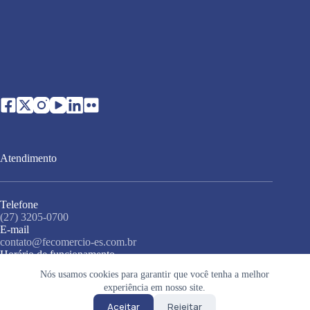
Atendimento
Telefone
(27) 3205-0700
E-mail
contato@fecomercio-es.com.br
Horário de funcionamento
Segunda a sexta-feira (exceto feriados), das 8h às 17h
Nós usamos cookies para garantir que você tenha a melhor
Endereço
experiência em nosso site.
Rua Misael Pedreira da Silva, 138, 3º andar, Santa Lúcia,
Vitória - ES, 29056-230
Aceitar
Rejeitar