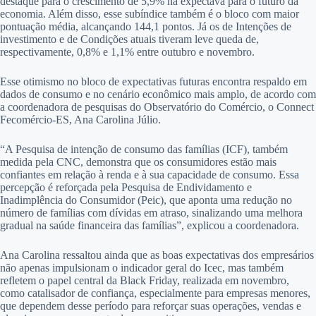
destaque para o crescimento de 5,9% na expectava para o futuro da
economia. Além disso, esse subíndice também é o bloco com maior
pontuação média, alcançando 144,1 pontos. Já os de Intenções de
investimento e de Condições atuais tiveram leve queda de,
respectivamente, 0,8% e 1,1% entre outubro e novembro.
Esse otimismo no bloco de expectativas futuras encontra respaldo em
dados de consumo e no cenário econômico mais amplo, de acordo com
a coordenadora de pesquisas do Observatório do Comércio, o Connect
Fecomércio-ES, Ana Carolina Júlio.
“A Pesquisa de intenção de consumo das famílias (ICF), também
medida pela CNC, demonstra que os consumidores estão mais
confiantes em relação à renda e à sua capacidade de consumo. Essa
percepção é reforçada pela Pesquisa de Endividamento e
Inadimplência do Consumidor (Peic), que aponta uma redução no
número de famílias com dívidas em atraso, sinalizando uma melhora
gradual na saúde financeira das famílias”, explicou a coordenadora.
Ana Carolina ressaltou ainda que as boas expectativas dos empresários
não apenas impulsionam o indicador geral do Icec, mas também
refletem o papel central da Black Friday, realizada em novembro,
como catalisador de confiança, especialmente para empresas menores,
que dependem desse período para reforçar suas operações, vendas e