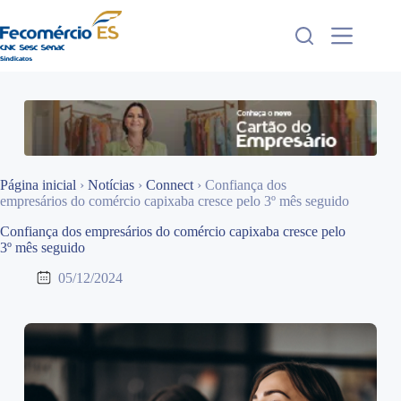
Pular
para
o
conteúdo
Página inicial
›
Notícias
›
Connect
›
Confiança dos
empresários do comércio capixaba cresce pelo 3º mês seguido
Confiança dos empresários do comércio capixaba cresce pelo
3º mês seguido
05/12/2024