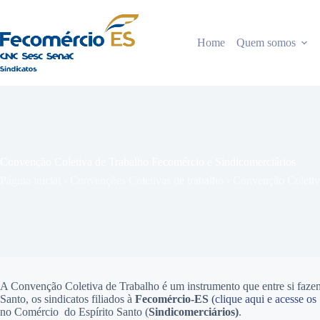
Pular
para
o
Home
Quem somos
conteúdo
Convenção Coletiva de Trabalho Fecomércio e Sindicomerciários
Página inicial
›
Convenções Coletivas de trabalho
›
Convenção Coletiv
A Convenção Coletiva de Trabalho é um instrumento que entre si faze
Santo, os sindicatos filiados à
Fecomércio-ES
(clique aqui e acesse os
no Comércio do Espírito Santo (
Sindicomerciários)
.