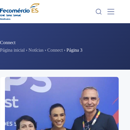
Pular
para
o
conteúdo
Connect
Página inicial
›
Notícias
›
Connect
›
Página 3