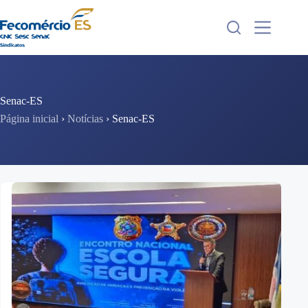
Pular
para
o
conteúdo
Senac-ES
Página inicial
›
Notícias
›
Senac-ES