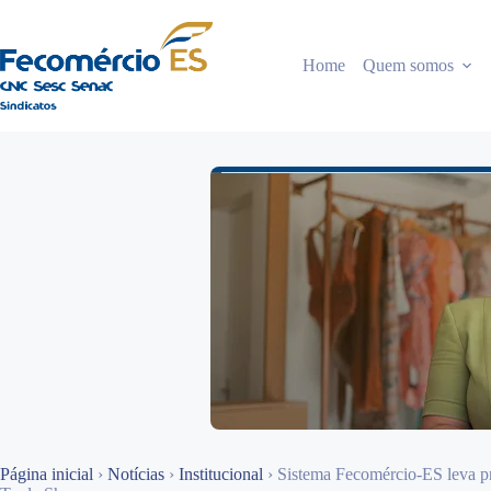
Pular
para
o
Home
Quem somos
conteúdo
Página inicial
›
Notícias
›
Institucional
›
Sistema Fecomércio-ES leva pr