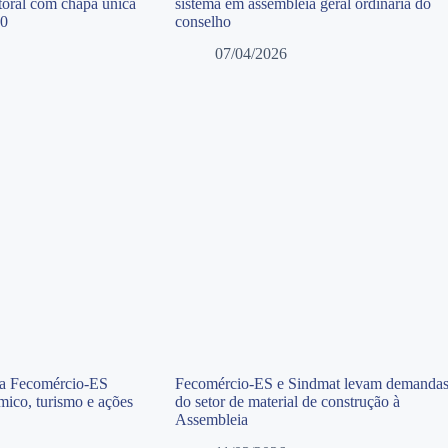
toral com chapa única
sistema em assembleia geral ordinária do
30
conselho
07/04/2026
da Fecomércio-ES
Fecomércio-ES e Sindmat levam demanda
mico, turismo e ações
do setor de material de construção à
Assembleia