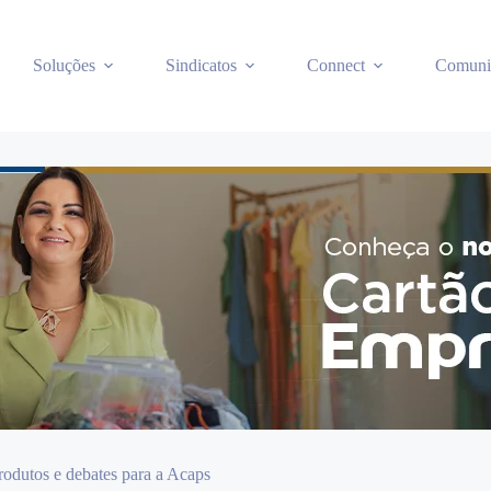
Soluções
Sindicatos
Connect
Comuni
odutos e debates para a Acaps