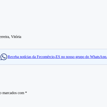
reira, Vitória
Receba notícias da Fecomércio-ES no nosso grupo do WhatsApp
ão marcados com
*