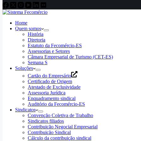
Home
Quem somos
História
Diretoria
Estatuto da Fecomércio-ES
Assessorias e Setores
Câmara Empresarial de Turismo (CET-ES)
Semana S
Soluções
Cartão do Empresário
Certificado de Origem
Atestado de Exclusividade
Assessoria Jurídica
Enquadramento sindical
Auditório da Fecomércio-ES
Sindicatos
Convenção Coletiva de Trabalho
Sindicatos filiados
Contribuição Negocial Empresarial
Contribuição Sindical
Cálculo da contribuição sindical