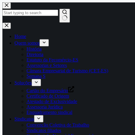
Pular
para
o
conteúdo
Home
Quem somos
História
Diretoria
Estatuto da Fecomércio-ES
Assessorias e Setores
Câmara Empresarial de Turismo (CET-ES)
Semana S
Soluções
Cartão do Empresário
Certificado de Origem
Atestado de Exclusividade
Assessoria Jurídica
Enquadramento sindical
Sindicatos
Convenção Coletiva de Trabalho
Sindicatos filiados