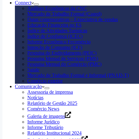
Connect
Análises Econômicas da CNC
Mercado de Trabalho Formal (Caged)
Datas comemorativas – Expectativa de vendas
Educação Financeira no ES
Índice de Atividades Turísticas
Índice de Confiança (ICEC)
Informe Econômico Fecomércio
Intenção de Consumo (ICF)
Pesquisa de Endividamento (PEIC)
Pesquisa Mensal de Serviços (PMS)
Pesquisa Mensal do Comércio (PMC)
Saúde
Mercado de Trabalho Formal e Informal (PNAD-T)
Comércio exterior
Comunicação
Assessoria de imprensa
Notícias
Relatório de Gestão 2025
Comércio News
Galeria de imagens
Informe Jurídico
Informe Tributário
Relatório Institucional 2024