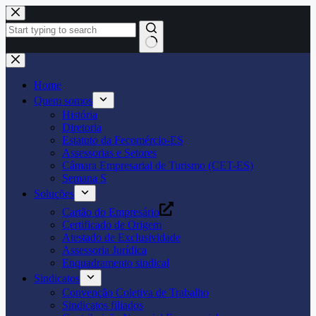
Pular
para
o
conteúdo
Home
Quem somos
História
Diretoria
Estatuto da Fecomércio-ES
Assessorias e Setores
Câmara Empresarial de Turismo (CET-ES)
Semana S
Soluções
Cartão do Empresário
Certificado de Origem
Atestado de Exclusividade
Assessoria Jurídica
Enquadramento sindical
Sindicatos
Convenção Coletiva de Trabalho
Sindicatos filiados