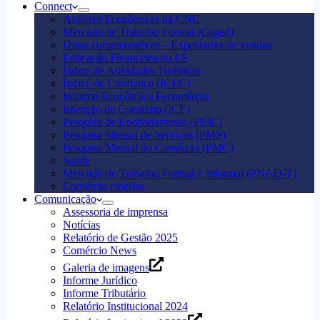
Connect
Análises Econômicas da CNC
Mercado de Trabalho Formal (Caged)
Datas comemorativas – Expectativa de vendas
Educação Financeira no ES
Índice de Atividades Turísticas
Índice de Confiança (ICEC)
Informe Econômico Fecomércio
Intenção de Consumo (ICF)
Pesquisa de Endividamento (PEIC)
Pesquisa Mensal de Serviços (PMS)
Pesquisa Mensal do Comércio (PMC)
Saúde
Mercado de Trabalho Formal e Informal (PNAD-T)
Comércio exterior
Comunicação
Assessoria de imprensa
Notícias
Relatório de Gestão 2025
Comércio News
Galeria de imagens
Informe Jurídico
Informe Tributário
Relatório Institucional 2024