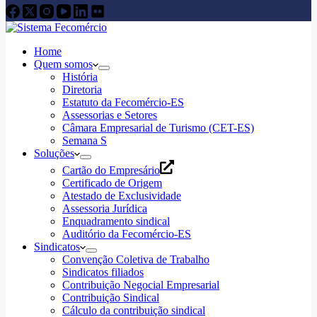
Home
Quem somos
História
Diretoria
Estatuto da Fecomércio-ES
Assessorias e Setores
Câmara Empresarial de Turismo (CET-ES)
Semana S
Soluções
Cartão do Empresário
Certificado de Origem
Atestado de Exclusividade
Assessoria Jurídica
Enquadramento sindical
Auditório da Fecomércio-ES
Sindicatos
Convenção Coletiva de Trabalho
Sindicatos filiados
Contribuição Negocial Empresarial
Contribuição Sindical
Cálculo da contribuição sindical