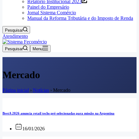
Relatório Institucional 2023
Painel do Empresário
Jornal Sistema Comércio
Manual da Reforma Tributária e do Imposto de Renda
Pesquisar
Atendimento
Pesquisar
Menu
Mercado
Página inicial
›
Notícias
›
Mercado
BretA 2026 anuncia retail techs pré-selecionadas para missão na Argentina
16/01/2026