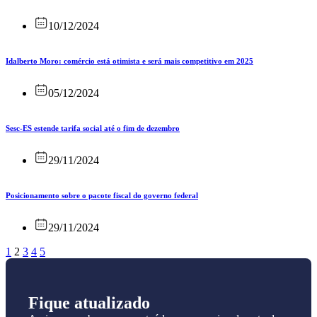
10/12/2024
Idalberto Moro: comércio está otimista e será mais competitivo em 2025
05/12/2024
Sesc-ES estende tarifa social até o fim de dezembro
29/11/2024
Posicionamento sobre o pacote fiscal do governo federal
29/11/2024
1
2
3
4
5
Fique atualizado