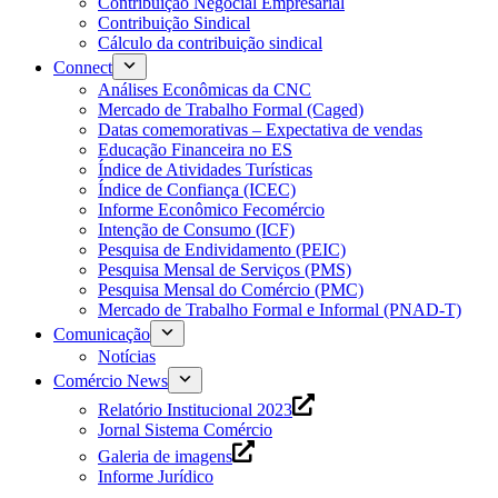
Contribuição Negocial Empresarial
Contribuição Sindical
Cálculo da contribuição sindical
Connect
Análises Econômicas da CNC
Mercado de Trabalho Formal (Caged)
Datas comemorativas – Expectativa de vendas
Educação Financeira no ES
Índice de Atividades Turísticas
Índice de Confiança (ICEC)
Informe Econômico Fecomércio
Intenção de Consumo (ICF)
Pesquisa de Endividamento (PEIC)
Pesquisa Mensal de Serviços (PMS)
Pesquisa Mensal do Comércio (PMC)
Mercado de Trabalho Formal e Informal (PNAD-T)
Comunicação
Notícias
Comércio News
Relatório Institucional 2023
Jornal Sistema Comércio
Galeria de imagens
Informe Jurídico