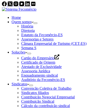
Home
Quem somos
História
Diretoria
Estatuto da Fecomércio-ES
Assessorias e Setores
Câmara Empresarial de Turismo (CET-ES)
Semana S
Soluções
Cartão do Empresário
Certificado de Origem
Atestado de Exclusividade
Assessoria Jurídica
Enquadramento sindical
Auditório da Fecomércio-ES
Sindicatos
Convenção Coletiva de Trabalho
Sindicatos filiados
Contribuição Negocial Empresarial
Contribuição Sindical
Cálculo da contribuição sindical