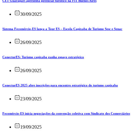
CET Guarapari apresenta potencial turístico na FIT Buenos Aires
30/09/2025
Sistema Fecomércio-ES lança a Tour ES – Escola Capixaba de Turismo Sesc e Senac
26/09/2025
ConecturES: Turismo capixaba ganha espaço estratégico
26/09/2025
ConecturES 2025 abre inscrições para encontro estratégico do turismo capixaba
23/09/2025
Fecomércio-ES inicia negociações da convenção coletiva com Sindicato dos Comerciários
19/09/2025