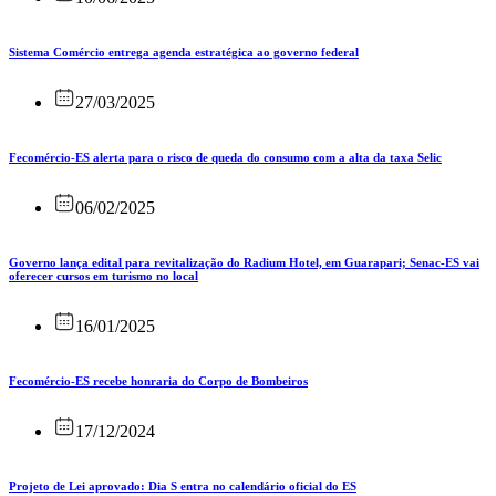
Sistema Comércio entrega agenda estratégica ao governo federal
27/03/2025
Fecomércio-ES alerta para o risco de queda do consumo com a alta da taxa Selic
06/02/2025
Governo lança edital para revitalização do Radium Hotel, em Guarapari; Senac-ES vai
oferecer cursos em turismo no local
16/01/2025
Fecomércio-ES recebe honraria do Corpo de Bombeiros
17/12/2024
Projeto de Lei aprovado: Dia S entra no calendário oficial do ES