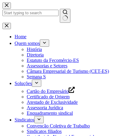
Pular
para
o
conteúdo
Home
Quem somos
História
Diretoria
Estatuto da Fecomércio-ES
Assessorias e Setores
Câmara Empresarial de Turismo (CET-ES)
Semana S
Soluções
Cartão do Empresário
Certificado de Origem
Atestado de Exclusividade
Assessoria Jurídica
Enquadramento sindical
Sindicatos
Convenção Coletiva de Trabalho
Sindicatos filiados