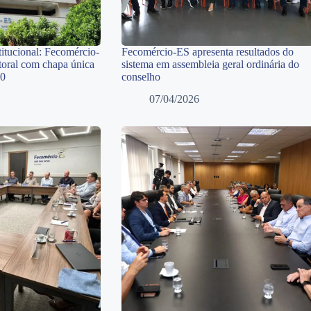
itucional: Fecomércio-
Fecomércio-ES apresenta resultados do
toral com chapa única
sistema em assembleia geral ordinária do
30
conselho
07/04/2026