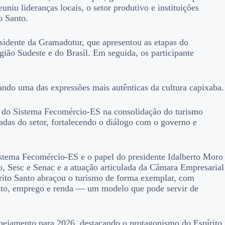
u lideranças locais, o setor produtivo e instituições
o Santo.
sidente da Gramadotur, que apresentou as etapas do
ião Sudeste e do Brasil. Em seguida, os participante
ando uma das expressões mais autênticas da cultura capixaba.
l do Sistema Fecomércio-ES na consolidação do turismo
adas do setor, fortalecendo o diálogo com o governo e
stema Fecomércio-ES e o papel do presidente Idalberto Moro
o, Sesc e Senac e a atuação articulada da Câmara Empresarial
rito Santo abraçou o turismo de forma exemplar, com
ento, emprego e renda — um modelo que pode servir de
nejamento para 2026, destacando o protagonismo do Espírito