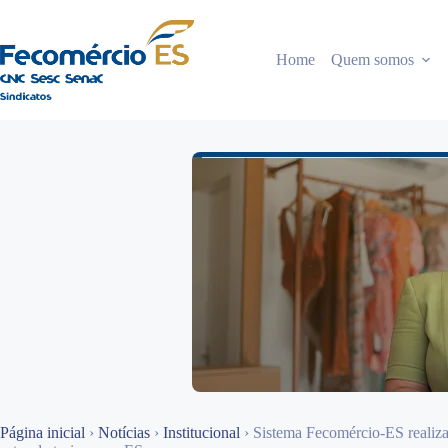
Pular
para
o
Home
Quem somos
conteúdo
Página inicial
›
Notícias
›
Institucional
›
Sistema Fecomércio-ES realiza 