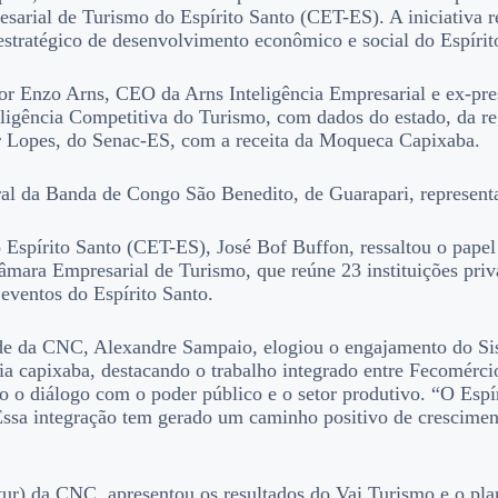
al de Turismo do Espírito Santo (CET-ES). A iniciativa reuni
estratégico de desenvolvimento econômico e social do Espírit
or Enzo Arns, CEO da Arns Inteligência Empresarial e ex-pre
ligência Competitiva do Turismo, com dados do estado, da reg
r Lopes, do Senac-ES, com a receita da Moqueca Capixaba.
ral da Banda de Congo São Benedito, de Guarapari, represent
 Espírito Santo (CET-ES), José Bof Buffon, ressaltou o pape
âmara Empresarial de Turismo, que reúne 23 instituições priv
eventos do Espírito Santo.
ade da CNC, Alexandre Sampaio, elogiou o engajamento do Si
a capixaba, destacando o trabalho integrado entre Fecomérci
 o diálogo com o poder público e o setor produtivo. “O Espí
. Essa integração tem gerado um caminho positivo de crescim
ur) da CNC, apresentou os resultados do Vai Turismo e o pla