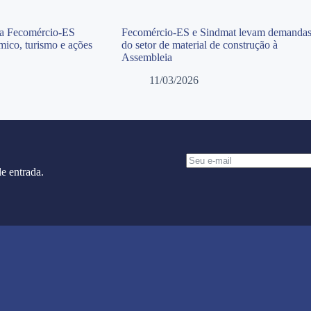
da Fecomércio-ES
Fecomércio-ES e Sindmat levam demanda
mico, turismo e ações
do setor de material de construção à
Assembleia
11/03/2026
e entrada.