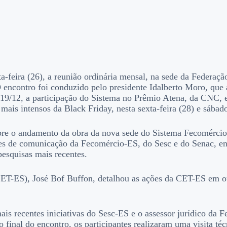
a-feira (26), a reunião ordinária mensal, na sede da Federaçã
encontro foi conduzido pelo presidente Idalberto Moro, que a
/12, a participação do Sistema no Prêmio Atena, da CNC, e a
mais intensos da Black Friday, nesta sexta-feira (28) e sábad
bre o andamento da obra da nova sede do Sistema Fecomérci
ções de comunicação da Fecomércio-ES, do Sesc e do Senac, 
esquisas mais recentes.
ET-ES), José Bof Buffon, detalhou as ações da CET-ES em ou
ais recentes iniciativas do Sesc-ES e o assessor jurídico da F
final do encontro, os participantes realizaram uma visita té