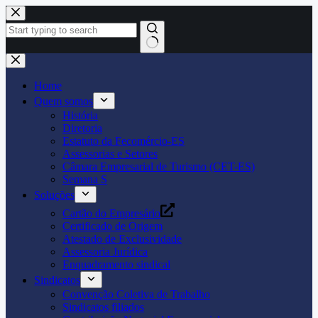
Pular
para
o
conteúdo
Home
Quem somos
História
Diretoria
Estatuto da Fecomércio-ES
Assessorias e Setores
Câmara Empresarial de Turismo (CET-ES)
Semana S
Soluções
Cartão do Empresário
Certificado de Origem
Atestado de Exclusividade
Assessoria Jurídica
Enquadramento sindical
Sindicatos
Convenção Coletiva de Trabalho
Sindicatos filiados