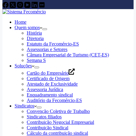
Home
Quem somos
História
Diretoria
Estatuto da Fecomércio-ES
Assessorias e Setores
Câmara Empresarial de Turismo (CET-ES)
Semana S
Soluções
Cartão do Empresário
Certificado de Origem
Atestado de Exclusividade
Assessoria Jurídica
Enquadramento sindical
Auditório da Fecomércio-ES
Sindicatos
Convenção Coletiva de Trabalho
Sindicatos filiados
Contribuição Negocial Empresarial
Contribuição Sindical
Cálculo da contribuição sindical