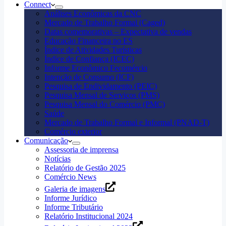
Connect
Análises Econômicas da CNC
Mercado de Trabalho Formal (Caged)
Datas comemorativas – Expectativa de vendas
Educação Financeira no ES
Índice de Atividades Turísticas
Índice de Confiança (ICEC)
Informe Econômico Fecomércio
Intenção de Consumo (ICF)
Pesquisa de Endividamento (PEIC)
Pesquisa Mensal de Serviços (PMS)
Pesquisa Mensal do Comércio (PMC)
Saúde
Mercado de Trabalho Formal e Informal (PNAD-T)
Comércio exterior
Comunicação
Assessoria de imprensa
Notícias
Relatório de Gestão 2025
Comércio News
Galeria de imagens
Informe Jurídico
Informe Tributário
Relatório Institucional 2024