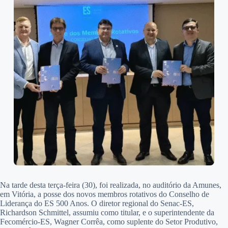
Na tarde desta terça-feira (30), foi realizada, no auditório da Amunes,
em Vitória, a posse dos novos membros rotativos do Conselho de
Liderança do ES 500 Anos. O diretor regional do Senac-ES,
Richardson Schmittel, assumiu como titular, e o superintendente da
Fecomércio-ES, Wagner Corrêa, como suplente do Setor Produtivo,