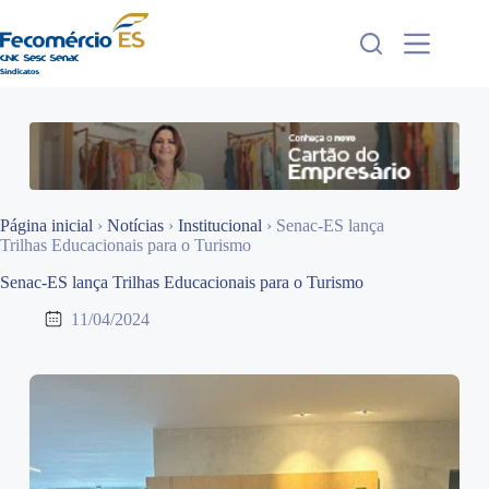
Pular
para
o
conteúdo
Página inicial
›
Notícias
›
Institucional
›
Senac-ES lança
Trilhas Educacionais para o Turismo
Senac-ES lança Trilhas Educacionais para o Turismo
11/04/2024