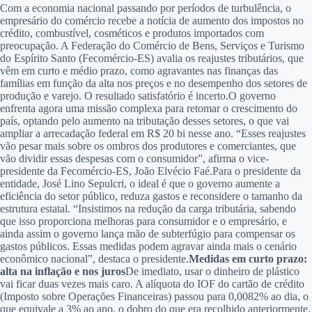
Com a economia nacional passando por períodos de turbulência, o
empresário do comércio recebe a notícia de aumento dos impostos no
crédito, combustível, cosméticos e produtos importados com
preocupação. A Federação do Comércio de Bens, Serviços e Turismo
do Espírito Santo (Fecomércio-ES) avalia os reajustes tributários, que
vêm em curto e médio prazo, como agravantes nas finanças das
famílias em função da alta nos preços e no desempenho dos setores de
produção e varejo. O resultado satisfatório é incerto.O governo
enfrenta agora uma missão complexa para retomar o crescimento do
país, optando pelo aumento na tributação desses setores, o que vai
ampliar a arrecadação federal em R$ 20 bi nesse ano. “Esses reajustes
vão pesar mais sobre os ombros dos produtores e comerciantes, que
vão dividir essas despesas com o consumidor”, afirma o vice-
presidente da Fecomércio-ES, João Elvécio Faé.Para o presidente da
entidade, José Lino Sepulcri, o ideal é que o governo aumente a
eficiência do setor público, reduza gastos e reconsidere o tamanho da
estrutura estatal. “Insistimos na redução da carga tributária, sabendo
que isso proporciona melhoras para consumidor e o empresário, e
ainda assim o governo lança mão de subterfúgio para compensar os
gastos públicos. Essas medidas podem agravar ainda mais o cenário
econômico nacional”, destaca o presidente.
Medidas em curto prazo:
alta na inflação e nos juros
De imediato, usar o dinheiro de plástico
vai ficar duas vezes mais caro. A alíquota do IOF do cartão de crédito
(Imposto sobre Operações Financeiras) passou para 0,0082% ao dia, o
que equivale a 3% ao ano, o dobro do que era recolhido anteriormente.