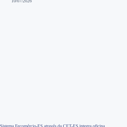
10/07/2026
Sistema Fecomércio-ES através da CET-ES integra oficina