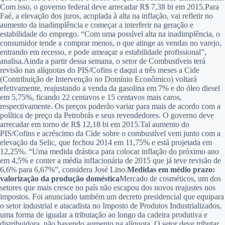
Com isso, o governo federal deve arrecadar R$ 7,38 bi em 2015.Para
Faé, a elevação dos juros, acoplada à alta na inflação, vai refletir no
aumento da inadimplência e começar a interferir na geração e
estabilidade do emprego. “Com uma possível alta na inadimplência, o
consumidor tende a comprar menos, o que atinge as vendas no varejo,
entrando em recesso, e pode ameaçar a estabilidade profissional”,
analisa.Ainda a partir dessa semana, o setor de Combustíveis terá
revisão nas alíquotas do PIS/Cofins e daqui a três meses a Cide
(Contribuição de Intervenção no Domínio Econômico) voltará
efetivamente, reajustando a venda da gasolina em 7% e do óleo diesel
em 5,75%, ficando 22 centavos e 15 centavos mais caros,
respectivamente. Os preços poderão variar para mais de acordo com a
política de preço da Petrobrás e seus revendedores. O governo deve
arrecadar em torno de R$ 12,18 bi em 2015.Tal aumento do
PIS/Cofins e acréscimo da Cide sobre o combustível vem junto com a
elevação da Selic, que fechou 2014 em 11,75% e está projetada em
12,25%. “Uma medida drástica para colocar inflação do próximo ano
em 4,5% e conter a média inflacionária de 2015 que já teve revisão de
6,6% para 6,67%”, considera José Lino.
Medidas em médio prazo:
valorização da produção doméstica
Mercado de cosméticos, um dos
setores que mais cresce no país não escapou dos novos reajustes nos
impostos. Foi anunciado também um decreto presidencial que equipara
o setor industrial e atacadista no Imposto de Produtos Industrializados,
uma forma de igualar a tributação ao longo da cadeira produtiva e
distribuidora, não havendo aumento na alíquota. O setor deve tributar