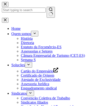
Pular
para
o
conteúdo
Home
Quem somos
História
Diretoria
Estatuto da Fecomércio-ES
Assessorias e Setores
Câmara Empresarial de Turismo (CET-ES)
Semana S
Soluções
Cartão do Empresário
Certificado de Origem
Atestado de Exclusividade
Assessoria Jurídica
Enquadramento sindical
Sindicatos
Convenção Coletiva de Trabalho
Sindicatos filiados