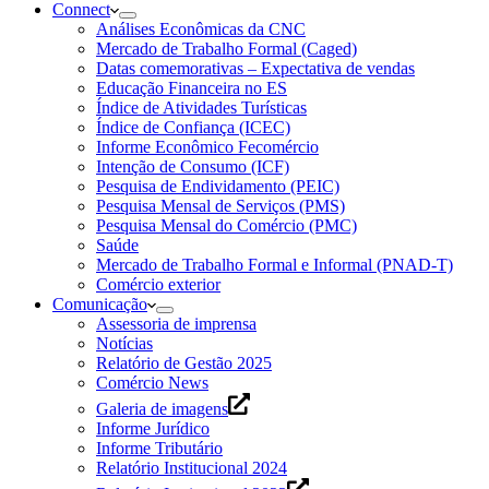
Connect
Análises Econômicas da CNC
Mercado de Trabalho Formal (Caged)
Datas comemorativas – Expectativa de vendas
Educação Financeira no ES
Índice de Atividades Turísticas
Índice de Confiança (ICEC)
Informe Econômico Fecomércio
Intenção de Consumo (ICF)
Pesquisa de Endividamento (PEIC)
Pesquisa Mensal de Serviços (PMS)
Pesquisa Mensal do Comércio (PMC)
Saúde
Mercado de Trabalho Formal e Informal (PNAD-T)
Comércio exterior
Comunicação
Assessoria de imprensa
Notícias
Relatório de Gestão 2025
Comércio News
Galeria de imagens
Informe Jurídico
Informe Tributário
Relatório Institucional 2024