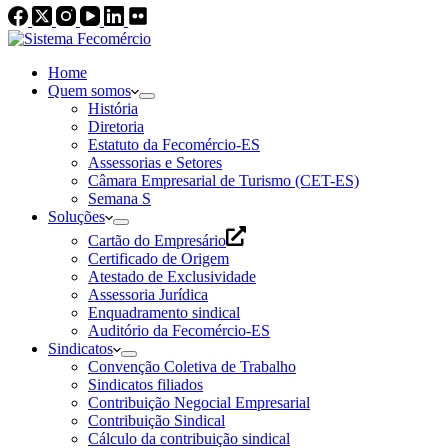
Home
Quem somos
História
Diretoria
Estatuto da Fecomércio-ES
Assessorias e Setores
Câmara Empresarial de Turismo (CET-ES)
Semana S
Soluções
Cartão do Empresário
Certificado de Origem
Atestado de Exclusividade
Assessoria Jurídica
Enquadramento sindical
Auditório da Fecomércio-ES
Sindicatos
Convenção Coletiva de Trabalho
Sindicatos filiados
Contribuição Negocial Empresarial
Contribuição Sindical
Cálculo da contribuição sindical