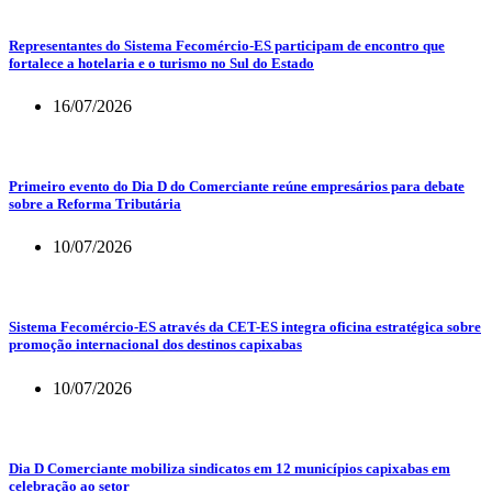
Representantes do Sistema Fecomércio-ES participam de encontro que
fortalece a hotelaria e o turismo no Sul do Estado
16/07/2026
Primeiro evento do Dia D do Comerciante reúne empresários para debate
sobre a Reforma Tributária
10/07/2026
Sistema Fecomércio-ES através da CET-ES integra oficina estratégica sobre
promoção internacional dos destinos capixabas
10/07/2026
Dia D Comerciante mobiliza sindicatos em 12 municípios capixabas em
celebração ao setor