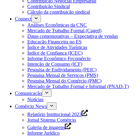
Contribuição Negocial Empresarial
Contribuição Sindical
Cálculo da contribuição sindical
Connect
Análises Econômicas da CNC
Mercado de Trabalho Formal (Caged)
Datas comemorativas – Expectativa de vendas
Educação Financeira no ES
Índice de Atividades Turísticas
Índice de Confiança (ICEC)
Informe Econômico Fecomércio
Intenção de Consumo (ICF)
Pesquisa de Endividamento (PEIC)
Pesquisa Mensal de Serviços (PMS)
Pesquisa Mensal do Comércio (PMC)
Mercado de Trabalho Formal e Informal (PNAD-T)
Comunicação
Notícias
Comércio News
Relatório Institucional 2023
Jornal Sistema Comércio
Galeria de imagens
Informe Jurídico