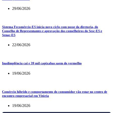
29/06/2026
Sistema Fecomércio-ES inicia novo ciclo com posse da diretoria, do
Conselho de Representantes e aprovação dos conselheiros do Sesc-ES e
Senac-ES
22/06/2026
Inadimplência cai e 39 mil capixabas saem do vermelho
19/06/2026
Comércio híbrido e comportamento do consumidor vão estar no centro de
encontro empresarial em Vitória
19/06/2026