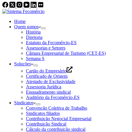
Home
Quem somos
História
Diretoria
Estatuto da Fecomércio-ES
Assessorias e Setores
Câmara Empresarial de Turismo (CET-ES)
Semana S
Soluções
Cartão do Empresário
Certificado de Origem
Atestado de Exclusividade
Assessoria Jurídica
Enquadramento sindical
Auditório da Fecomércio-ES
Sindicatos
Convenção Coletiva de Trabalho
Sindicatos filiados
Contribuição Negocial Empresarial
Contribuição Sindical
Cálculo da contribuição sindical