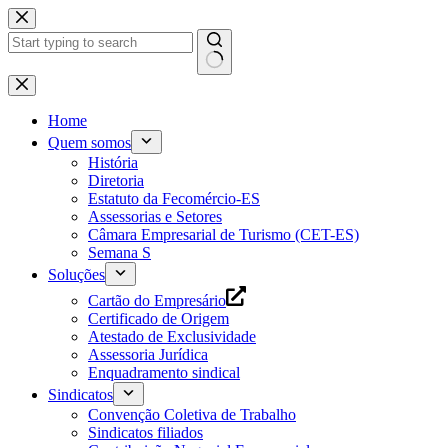
Pular
para
o
conteúdo
Home
Quem somos
História
Diretoria
Estatuto da Fecomércio-ES
Assessorias e Setores
Câmara Empresarial de Turismo (CET-ES)
Semana S
Soluções
Cartão do Empresário
Certificado de Origem
Atestado de Exclusividade
Assessoria Jurídica
Enquadramento sindical
Sindicatos
Convenção Coletiva de Trabalho
Sindicatos filiados