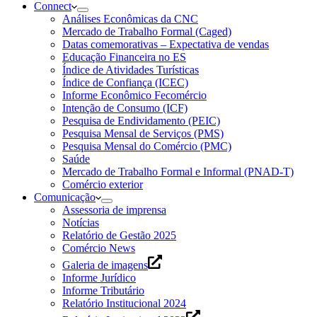
Connect
Análises Econômicas da CNC
Mercado de Trabalho Formal (Caged)
Datas comemorativas – Expectativa de vendas
Educação Financeira no ES
Índice de Atividades Turísticas
Índice de Confiança (ICEC)
Informe Econômico Fecomércio
Intenção de Consumo (ICF)
Pesquisa de Endividamento (PEIC)
Pesquisa Mensal de Serviços (PMS)
Pesquisa Mensal do Comércio (PMC)
Saúde
Mercado de Trabalho Formal e Informal (PNAD-T)
Comércio exterior
Comunicação
Assessoria de imprensa
Notícias
Relatório de Gestão 2025
Comércio News
Galeria de imagens
Informe Jurídico
Informe Tributário
Relatório Institucional 2024