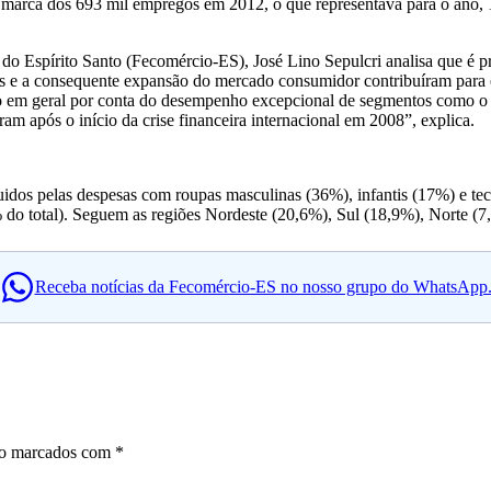
a marca dos 693 mil empregos em 2012, o que representava para o ano, 1
 Espírito Santo (Fecomércio-ES), José Lino Sepulcri analisa que é prec
ias e a consequente expansão do mercado consumidor contribuíram para o
 em geral por conta do desempenho excepcional de segmentos como o de
am após o início da crise financeira internacional em 2008”, explica.
idos pelas despesas com roupas masculinas (36%), infantis (17%) e tec
% do total). Seguem as regiões Nordeste (20,6%), Sul (18,9%), Norte (
Receba notícias da Fecomércio-ES no nosso grupo do WhatsApp
ão marcados com
*