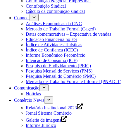
Contribuição Negocial Empresarial
Contribuição Sindical
Cálculo da contribuição sindical
Connect
Análises Econômicas da CNC
Mercado de Trabalho Formal (Caged)
Datas comemorativas – Expectativa de vendas
Educação Financeira no ES
Índice de Atividades Turísticas
Índice de Confiança (ICEC)
Informe Econômico Fecomércio
Intenção de Consumo (ICF)
Pesquisa de Endividamento (PEIC)
Pesquisa Mensal de Serviços (PMS)
Pesquisa Mensal do Comércio (PMC)
Mercado de Trabalho Formal e Informal (PNAD-T)
Comunicação
Notícias
Comércio News
Relatório Institucional 2023
Jornal Sistema Comércio
Galeria de imagens
Informe Jurídico