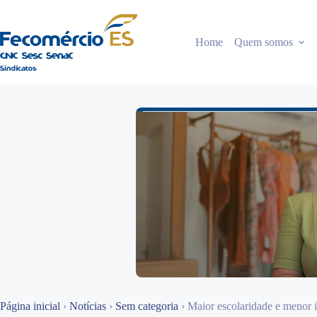
Pular
para
o
Home
Quem somos
conteúdo
Página inicial
›
Notícias
›
Sem categoria
›
Maior escolaridade e menor 