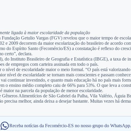
amente ligada à maior escolaridade da população
, da Fundação Getulio Vargas (FGV) revelou que o maior tempo de escol
2 e 2009 decorrem da maior escolarização do brasileiro de acordo com
o do Espírito Santo (Fecomércio/ES) a constatação é reflexo do cresci
o certo”, declara.
do Instituto Brasileiro de Geografia e Estatística (IBGE), a taxa de 
es de empregos com carteira assinada em todo o país.
 nível de escolaridade maior o meio formal. “O país está valorizando a
or nível de escolaridade se tornam mais conscientes e passam conhecer s
ai continuar investindo, e quanto mais educação há no país mais formal
sem o ensino médio completo caiu de 66% para 53%. O que leva a const
 é maior na parcela da população de menor escolaridade.
e Gêneros Alimentícios de São Gabriel da Palha, Vila Valério, Águia 
ão precisa melhor, ainda deixa a desejar bastante. Muitas vezes há dem
Receba notícias da Fecomércio-ES no nosso grupo do WhatsApp