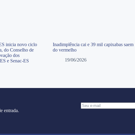
S inicia novo ciclo
Inadimplência cai e 39 mil capixabas saem
ia, do Conselho de
do vermelho
ovação dos
19/06/2026
-ES e Senac-ES
e entrada.