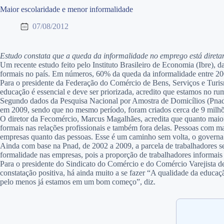
Maior escolaridade e menor informalidade
07/08/2012
Estudo constata que a queda da informalidade no emprego está diret
Um recente estudo feito pelo Instituto Brasileiro de Economia (Ibre)
formais no país. Em números, 60% da queda da informalidade entre 200
Para o presidente da Federação do Comércio de Bens, Serviços e Turism
educação é essencial e deve ser priorizada, acredito que estamos no rum
Segundo dados da Pesquisa Nacional por Amostra de Domicílios (Pnad), 
em 2009, sendo que no mesmo período, foram criados cerca de 9 milhõ
O diretor da Fecomércio, Marcus Magalhães, acredita que quanto maior o
formais nas relações profissionais e também fora delas. Pessoas com mai
empresas quanto das pessoas. Esse é um caminho sem volta, o governa v
Ainda com base na Pnad, de 2002 a 2009, a parcela de trabalhadores 
formalidade nas empresas, pois a proporção de trabalhadores informais
Para o presidente do Sindicato do Comércio e do Comércio Varejista d
constatação positiva, há ainda muito a se fazer “A qualidade da educaç
pelo menos já estamos em um bom começo”, diz.