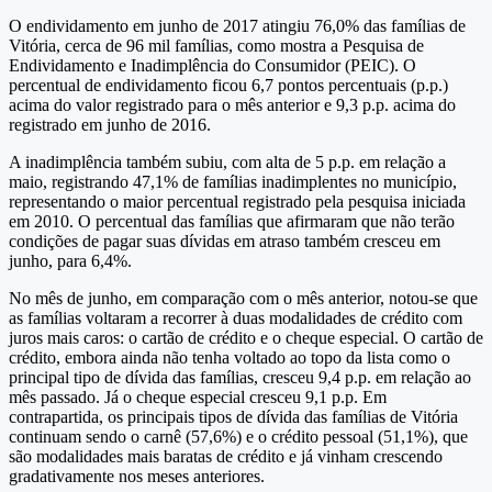
O endividamento em junho de 2017 atingiu 76,0% das famílias de
Vitória, cerca de 96 mil famílias, como mostra a Pesquisa de
Endividamento e Inadimplência do Consumidor (PEIC). O
percentual de endividamento ficou 6,7 pontos percentuais (p.p.)
acima do valor registrado para o mês anterior e 9,3 p.p. acima do
registrado em junho de 2016.
A inadimplência também subiu, com alta de 5 p.p. em relação a
maio, registrando 47,1% de famílias inadimplentes no município,
representando o maior percentual registrado pela pesquisa iniciada
em 2010. O percentual das famílias que afirmaram que não terão
condições de pagar suas dívidas em atraso também cresceu em
junho, para 6,4%.
No mês de junho, em comparação com o mês anterior, notou-se que
as famílias voltaram a recorrer à duas modalidades de crédito com
juros mais caros: o cartão de crédito e o cheque especial. O cartão de
crédito, embora ainda não tenha voltado ao topo da lista como o
principal tipo de dívida das famílias, cresceu 9,4 p.p. em relação ao
mês passado. Já o cheque especial cresceu 9,1 p.p. Em
contrapartida, os principais tipos de dívida das famílias de Vitória
continuam sendo o carnê (57,6%) e o crédito pessoal (51,1%), que
são modalidades mais baratas de crédito e já vinham crescendo
gradativamente nos meses anteriores.