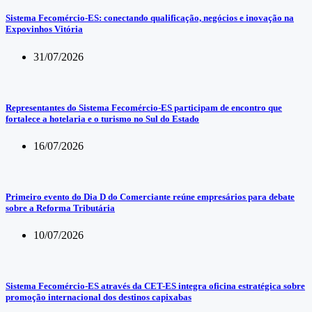
Sistema Fecomércio-ES: conectando qualificação, negócios e inovação na
Expovinhos Vitória
31/07/2026
Representantes do Sistema Fecomércio-ES participam de encontro que
fortalece a hotelaria e o turismo no Sul do Estado
16/07/2026
Primeiro evento do Dia D do Comerciante reúne empresários para debate
sobre a Reforma Tributária
10/07/2026
Sistema Fecomércio-ES através da CET-ES integra oficina estratégica sobre
promoção internacional dos destinos capixabas