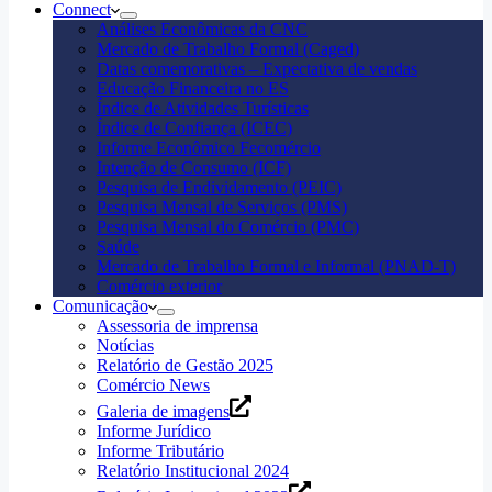
Connect
Análises Econômicas da CNC
Mercado de Trabalho Formal (Caged)
Datas comemorativas – Expectativa de vendas
Educação Financeira no ES
Índice de Atividades Turísticas
Índice de Confiança (ICEC)
Informe Econômico Fecomércio
Intenção de Consumo (ICF)
Pesquisa de Endividamento (PEIC)
Pesquisa Mensal de Serviços (PMS)
Pesquisa Mensal do Comércio (PMC)
Saúde
Mercado de Trabalho Formal e Informal (PNAD-T)
Comércio exterior
Comunicação
Assessoria de imprensa
Notícias
Relatório de Gestão 2025
Comércio News
Galeria de imagens
Informe Jurídico
Informe Tributário
Relatório Institucional 2024