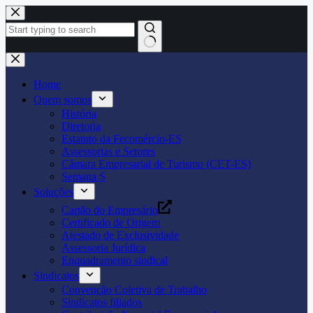
Pular
para
o
conteúdo
Home
Quem somos
História
Diretoria
Estatuto da Fecomércio-ES
Assessorias e Setores
Câmara Empresarial de Turismo (CET-ES)
Semana S
Soluções
Cartão do Empresário
Certificado de Origem
Atestado de Exclusividade
Assessoria Jurídica
Enquadramento sindical
Sindicatos
Convenção Coletiva de Trabalho
Sindicatos filiados