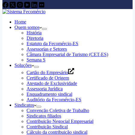
Home
Quem somos
História
Diretoria
Estatuto da Fecomércio-ES
Assessorias e Setores
Câmara Empresarial de Turismo (CET-ES)
Semana S
Soluções
Cartão do Empresário
Certificado de Origem
Atestado de Exclusividade
Assessoria Jurídica
Enquadramento sindical
Auditório da Fecomércio-ES
Sindicatos
Convenção Coletiva de Trabalho
Sindicatos filiados
Contribuição Negocial Empresarial
Contribuição Sindical
Cálculo da contribuição sindical