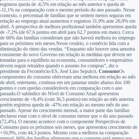
registrou queda de -6,5% em relação ao mês anterior e queda de
-11,1% na comparação com o mesmo período do ano passado. Nesse
contexto, o percentual de famílias que se sentem menos seguras em
relação ao emprego atual aumentou e registrou 31,9% ante 26,9% em
abril. A perspectiva de melhora profissional também apresentou queda
de -7,2% (de 67,6 pontos em abril para 62,7 pontos em maio). Cerca
de 66% das famílias consideram que não haverá melhora no emprego
para os próximos seis meses.Nesse cenário, o comércio lida com a
diminuição do ritmo das vendas. “Enquanto não houver uma amostra
consistente do novo Governo em relação às medidas que devem ser
tomadas para o equilíbrio na economia, consumidores e empresários
devem seguir retraídos quando o assunto for compras”, diz o
presidente da Fecomércio-ES, José Lino Sepulcri.
Consumo
Os
componentes do consumo obtiveram uma melhora em relação ao mês
de abril, entretanto, continua em um patamar muito abaixo dos 100
pontos e com quedas consideráveis em comparação com o ano
passado.O subíndice do Nível de Consumo Atual apresentou
crescimento de +8,4% (com 36,5 pontos) em relação ao mês anterior,
porém registrou queda de -47% em relação ao mesmo mês do ano
passado. Apesar do crescimento mensal, a maior parte das famílias
declarou estar com o nível de consumo menor que o do ano passado
(72,4%). O mesmo acontece com o componente Perspectivas de
Consumo para os próximos seis meses, que apresentou crescimento de
+16,9%, com 44,3 pontos. Mesmo com a melhora na comparação
mensal, 66% das famílias afirmaram que o consumo será menor nos