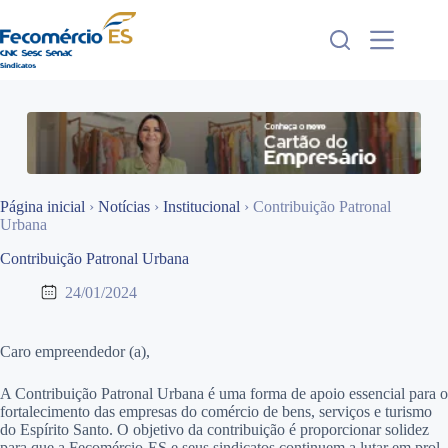
Pular
para
o
conteúdo
Página inicial
›
Notícias
›
Institucional
›
Contribuição Patronal
Urbana
Contribuição Patronal Urbana
24/01/2024
Caro empreendedor (a),
A Contribuição Patronal Urbana é uma forma de apoio essencial para o
fortalecimento das empresas do comércio de bens, serviços e turismo
do Espírito Santo. O objetivo da contribuição é proporcionar solidez
para que a Fecomércio-ES e seus sindicatos continuem a lutar em prol