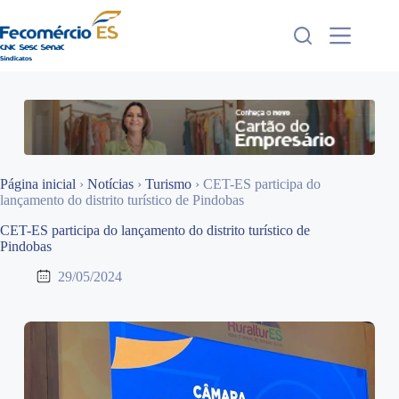
Pular
para
o
conteúdo
Página inicial
›
Notícias
›
Turismo
›
CET-ES participa do
lançamento do distrito turístico de Pindobas
CET-ES participa do lançamento do distrito turístico de
Pindobas
29/05/2024