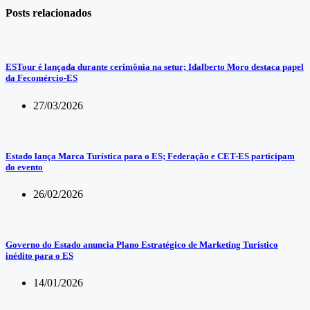
Posts relacionados
ESTour é lançada durante cerimônia na setur; Idalberto Moro destaca papel
da Fecomércio-ES
27/03/2026
Estado lança Marca Turística para o ES; Federação e CET-ES participam
do evento
26/02/2026
Governo do Estado anuncia Plano Estratégico de Marketing Turístico
inédito para o ES
14/01/2026