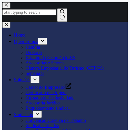
Pular
para
o
conteúdo
Home
Quem somos
História
Diretoria
Estatuto da Fecomércio-ES
Assessorias e Setores
Câmara Empresarial de Turismo (CET-ES)
Semana S
Soluções
Cartão do Empresário
Certificado de Origem
Atestado de Exclusividade
Assessoria Jurídica
Enquadramento sindical
Sindicatos
Convenção Coletiva de Trabalho
Sindicatos filiados