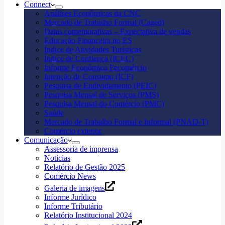
Connect
Análises Econômicas da CNC
Mercado de Trabalho Formal (Caged)
Datas comemorativas – Expectativa de vendas
Educação Financeira no ES
Índice de Atividades Turísticas
Índice de Confiança (ICEC)
Informe Econômico Fecomércio
Intenção de Consumo (ICF)
Pesquisa de Endividamento (PEIC)
Pesquisa Mensal de Serviços (PMS)
Pesquisa Mensal do Comércio (PMC)
Saúde
Mercado de Trabalho Formal e Informal (PNAD-T)
Comércio exterior
Comunicação
Assessoria de imprensa
Notícias
Relatório de Gestão 2025
Comércio News
Galeria de imagens
Informe Jurídico
Informe Tributário
Relatório Institucional 2024