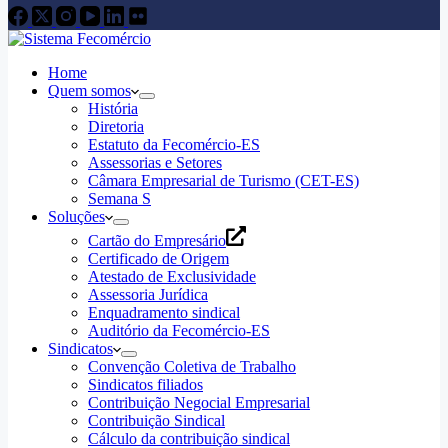
Home
Quem somos
História
Diretoria
Estatuto da Fecomércio-ES
Assessorias e Setores
Câmara Empresarial de Turismo (CET-ES)
Semana S
Soluções
Cartão do Empresário
Certificado de Origem
Atestado de Exclusividade
Assessoria Jurídica
Enquadramento sindical
Auditório da Fecomércio-ES
Sindicatos
Convenção Coletiva de Trabalho
Sindicatos filiados
Contribuição Negocial Empresarial
Contribuição Sindical
Cálculo da contribuição sindical