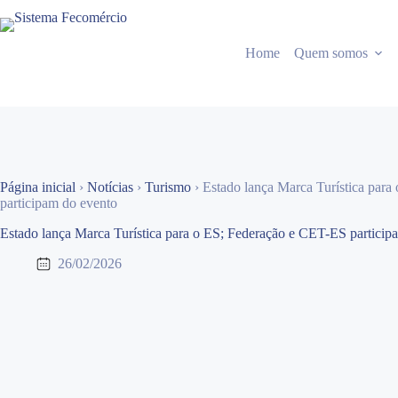
Pular
para
o
Home
Quem somos
conteúdo
Página inicial
›
Notícias
›
Turismo
›
Estado lança Marca Turística par
participam do evento
Estado lança Marca Turística para o ES; Federação e CET-ES particip
26/02/2026