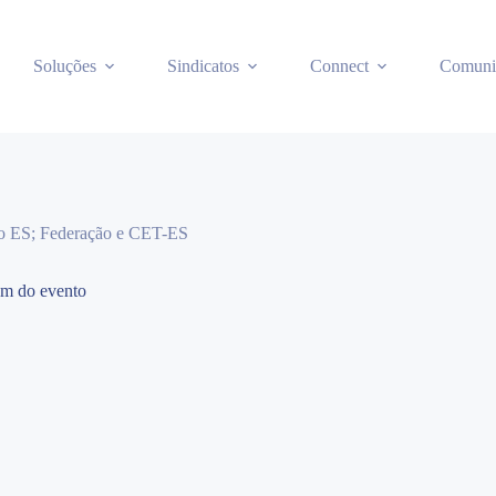
Soluções
Sindicatos
Connect
Comuni
a o ES; Federação e CET-ES
am do evento