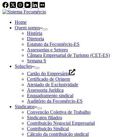
Home
Quem somos
História
Diretoria
Estatuto da Fecomércio-ES
Assessorias e Setores
Câmara Empresarial de Turismo (CET-ES)
Semana S
Soluções
Cartão do Empresário
Certificado de Origem
Atestado de Exclusividade
Assessoria Jurídica
Enquadramento sindical
Auditório da Fecomércio-ES
Sindicatos
Convenção Coletiva de Trabalho
Sindicatos filiados
Contribuição Negocial Empresarial
Contribuição Sindical
Cálculo da contribuição sindical