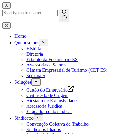
Pular
para
o
conteúdo
Home
Quem somos
História
Diretoria
Estatuto da Fecomércio-ES
Assessorias e Setores
Câmara Empresarial de Turismo (CET-ES)
Semana S
Soluções
Cartão do Empresário
Certificado de Origem
Atestado de Exclusividade
Assessoria Jurídica
Enquadramento sindical
Sindicatos
Convenção Coletiva de Trabalho
Sindicatos filiados