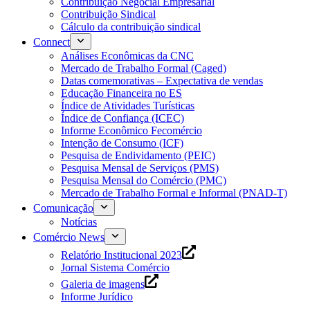
Contribuição Negocial Empresarial
Contribuição Sindical
Cálculo da contribuição sindical
Connect
Análises Econômicas da CNC
Mercado de Trabalho Formal (Caged)
Datas comemorativas – Expectativa de vendas
Educação Financeira no ES
Índice de Atividades Turísticas
Índice de Confiança (ICEC)
Informe Econômico Fecomércio
Intenção de Consumo (ICF)
Pesquisa de Endividamento (PEIC)
Pesquisa Mensal de Serviços (PMS)
Pesquisa Mensal do Comércio (PMC)
Mercado de Trabalho Formal e Informal (PNAD-T)
Comunicação
Notícias
Comércio News
Relatório Institucional 2023
Jornal Sistema Comércio
Galeria de imagens
Informe Jurídico