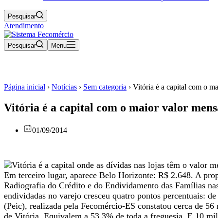
Pesquisar
Atendimento
Pesquisar
Menu
Página inicial
›
Notícias
›
Sem categoria
›
Vitória é a capital com o ma
Vitória é a capital com o maior valor mensa
01/09/2014
Vitória é a capital onde as dívidas nas lojas têm o valor
Em terceiro lugar, aparece Belo Horizonte: R$ 2.648. A pro
Radiografia do Crédito e do Endividamento das Famílias nas
endividadas no varejo cresceu quatro pontos percentuais:
(Peic), realizada pela Fecomércio-ES constatou cerca de 56 m
de Vitória. Equivalem a 53,3% de toda a freguesia. E 10 mi