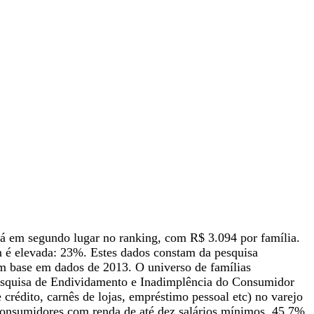
está em segundo lugar no ranking, com R$ 3.094 por família.
m é elevada: 23%. Estes dados constam da pesquisa
om base em dados de 2013. O universo de famílias
Pesquisa de Endividamento e Inadimplência do Consumidor
crédito, carnês de lojas, empréstimo pessoal etc) no varejo
s consumidores com renda de até dez salários mínimos, 45,7%