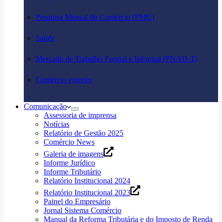
Pesquisa Mensal do Comércio (PMC)
Saúde
Mercado de Trabalho Formal e Informal (PNAD-T)
Comércio exterior
Comunicação
Assessoria de imprensa
Notícias
Relatório de Gestão 2025
Comércio News
Galeria de imagens
Informe Jurídico
Informe Tributário
Relatório Institucional 2024
Relatório Institucional 2023
Painel do Empresário
Jornal Sistema Comércio
Manual da Reforma Tributária e do Imposto de Renda