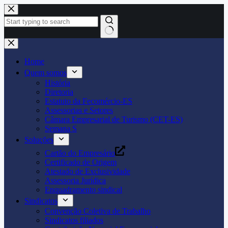
Pular
para
o
conteúdo
Home
Quem somos
História
Diretoria
Estatuto da Fecomércio-ES
Assessorias e Setores
Câmara Empresarial de Turismo (CET-ES)
Semana S
Soluções
Cartão do Empresário
Certificado de Origem
Atestado de Exclusividade
Assessoria Jurídica
Enquadramento sindical
Sindicatos
Convenção Coletiva de Trabalho
Sindicatos filiados