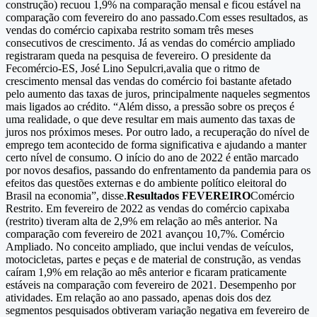
construção) recuou 1,9% na comparação mensal e ficou estável na
comparação com fevereiro do ano passado.Com esses resultados, as
vendas do comércio capixaba restrito somam três meses
consecutivos de crescimento. Já as vendas do comércio ampliado
registraram queda na pesquisa de fevereiro. O presidente da
Fecomércio-ES, José Lino Sepulcri,avalia que o ritmo de
crescimento mensal das vendas do comércio foi bastante afetado
pelo aumento das taxas de juros, principalmente naqueles segmentos
mais ligados ao crédito. “Além disso, a pressão sobre os preços é
uma realidade, o que deve resultar em mais aumento das taxas de
juros nos próximos meses. Por outro lado, a recuperação do nível de
emprego tem acontecido de forma significativa e ajudando a manter
certo nível de consumo. O início do ano de 2022 é então marcado
por novos desafios, passando do enfrentamento da pandemia para os
efeitos das questões externas e do ambiente político eleitoral do
Brasil na economia”, disse.
Resultados FEVEREIRO
Comércio
Restrito. Em fevereiro de 2022 as vendas do comércio capixaba
(restrito) tiveram alta de 2,9% em relação ao mês anterior. Na
comparação com fevereiro de 2021 avançou 10,7%. Comércio
Ampliado. No conceito ampliado, que inclui vendas de veículos,
motocicletas, partes e peças e de material de construção, as vendas
caíram 1,9% em relação ao mês anterior e ficaram praticamente
estáveis na comparação com fevereiro de 2021. Desempenho por
atividades. Em relação ao ano passado, apenas dois dos dez
segmentos pesquisados obtiveram variação negativa em fevereiro de