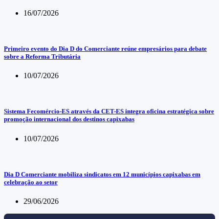
16/07/2026
Primeiro evento do Dia D do Comerciante reúne empresários para debate
sobre a Reforma Tributária
10/07/2026
Sistema Fecomércio-ES através da CET-ES integra oficina estratégica sobre
promoção internacional dos destinos capixabas
10/07/2026
Dia D Comerciante mobiliza sindicatos em 12 municípios capixabas em
celebração ao setor
29/06/2026