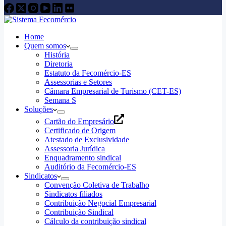
Home
Quem somos
História
Diretoria
Estatuto da Fecomércio-ES
Assessorias e Setores
Câmara Empresarial de Turismo (CET-ES)
Semana S
Soluções
Cartão do Empresário
Certificado de Origem
Atestado de Exclusividade
Assessoria Jurídica
Enquadramento sindical
Auditório da Fecomércio-ES
Sindicatos
Convenção Coletiva de Trabalho
Sindicatos filiados
Contribuição Negocial Empresarial
Contribuição Sindical
Cálculo da contribuição sindical