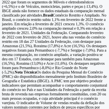
2022 que foram os segmentos de Móveis e eletrodomésticos
(+6,5%) e o de Veículos, motocicletas, partes e peças (-13,4%). O
IBGE ainda não fornece os dados estaduais da comparação mensal
classificado por atividades.
Brasil
Comércio Restrito e Ampliado. No
Brasil, o comércio restrito subiu 1,1% em fevereiro de 2022 frente a
janeiro. Em relação a fevereiro de 2021 cresceu 1,3%. O comércio
ampliado cresceu 2,0% na comparação mensal e 0,3% em relação a
fevereiro de 2021. Unidades da Federação. Comparando fevereiro
de 2022 com fevereiro de 2021, houve alta nas vendas do comércio
restrito em 18 das 27 Unidades da Federação, com destaque para
Amazonas (21,5%), Roraima (17,8%) e Acre (16,5%). Os destaques
negativos foram para Pernambuco (-7,7%) e Sergipe (-7,0%). Para a
mesma comparação, no comércio ampliado, a variação positiva se
deu em 17 Estados, com destaque para também para Amazonas
(16,5%), Roraima (13,0%) e Acre (11,6%). Os destaques negativos
foram para Pernambuco (-8,0%) e Rio Grande do Norte
(-5,2%).
Nota Técnica
Os dados da Pesquisa Mensal do Comércio
(PMC) são disponibilizados mensalmente pelo Instituto Brasileiro de
Geografia e Estatística (IBGE). A PMC tem por objetivo produzir
indicadores que permitam acompanhar o comportamento conjuntural
do comércio no País e nas Unidades da Federação a partir da receita
bruta de revenda nas empresas formalmente constituídas, com 20 ou
mais pessoas ocupadas, e cuja atividade principal é o comércio
varejista. O indicador de Volume de vendas resulta da deflação dos
valores nominais correntes por índices de preços específicos por