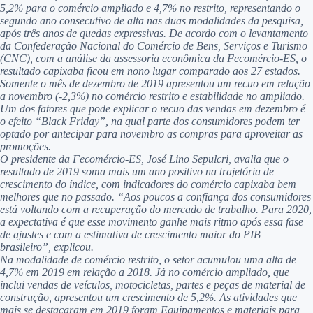
5,2% para o comércio ampliado e 4,7% no restrito, representando o
segundo ano consecutivo de alta nas duas modalidades da pesquisa,
após três anos de quedas expressivas. De acordo com o levantamento
da Confederação Nacional do Comércio de Bens, Serviços e Turismo
(CNC), com a análise da assessoria econômica da Fecomércio-ES, o
resultado capixaba ficou em nono lugar comparado aos 27 estados.
Somente o mês de dezembro de 2019 apresentou um recuo em relação
a novembro (-2,3%) no comércio restrito e estabilidade no ampliado.
Um dos fatores que pode explicar o recuo das vendas em dezembro é
o efeito “Black Friday”, na qual parte dos consumidores podem ter
optado por antecipar para novembro as compras para aproveitar as
promoções.
O presidente da Fecomércio-ES, José Lino Sepulcri, avalia que o
resultado de 2019 soma mais um ano positivo na trajetória de
crescimento do índice, com indicadores do comércio capixaba bem
melhores que no passado. “Aos poucos a confiança dos consumidores
está voltando com a recuperação do mercado de trabalho. Para 2020,
a expectativa é que esse movimento ganhe mais ritmo após essa fase
de ajustes e com a estimativa de crescimento maior do PIB
brasileiro”, explicou.
Na modalidade de comércio restrito, o setor acumulou uma alta de
4,7% em 2019 em relação a 2018. Já no comércio ampliado, que
inclui vendas de veículos, motocicletas, partes e peças de material de
construção, apresentou um crescimento de 5,2%. As atividades que
mais se destacaram em 2019 foram Equipamentos e materiais para