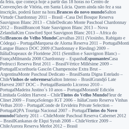
da feira, que começa hoje a partir das 18 horas no Centro de
Convenções de Vitória, em Santa Lúcia. Quem ainda não fez a sua
inscrição, poderá fazer na hora.
Brancos do novo mundo
Salton
Virtude Chardonnay 2011 – Brasil –
Casa Del Bosque Reserva
Sauvignon Blanc 2013 – ChileDedicato Monte Paschoal Chardonnay
2012 – BrasilBrancott State Sauvignon Blanc 2013 – Nova
ZelandiaKim Crawford Spot Sauvignon Blanc 2013 – Africa do
Sul
Brancos do Velho Mundo
Carvalhas 2011 (Viosinho, Rabigato e
Códega) – Portugal
Marquesa de Alorna Reserva 2011 – PortugalMonti
Langue Bianco DOC 2009 (Chardonnay e Riesling) 2009 –
ItáliaDrapeaux de Floridene 2011 (Semillon e Sauvignon Blanc) –
FrançaMilmanda 2008 Chardonnay – Espanha
Espumantes
Casa
Pedrucci Reserva Brut 2011 – Brasil
Vértice Millésime 2009 –
PortugalEscorihuela Gascón Champenoise Extra Brut –
ArgentinaMonte Paschoal Dedicato – BrasilSanta Digna Estelado –
Chile
Vinhos de sobremesa
Salton Intenso – Brasil
Grandjó Late
Harvest 2007 DOC – PortugalBastardo Licoroso 2010 –
PortugalMadeira Justino´s 10 anos – PortugalMorandé Edición
Limitada Golden Harvest – Chile
Tintos do Velho Mundo
Fleur de
Clinet 2009 – França
Solengo IGT 2006 – ItáliaCrasto Reserva Vinhas
Velhas 2010 – PortugalConde de Ervideira Private Selection –
PortugalQPA Touriga Nacional 2007 – Portugal
Tintos do Novo
mundo
Flaherty 2011 – Chile
Monte Paschoal Reserva Cabernet 2012
– BrasilKankanas de Elqui Syrah 2008 – ChileVertice 2009 –
ChileAurora Reserva Merlot 2012 – Brasil