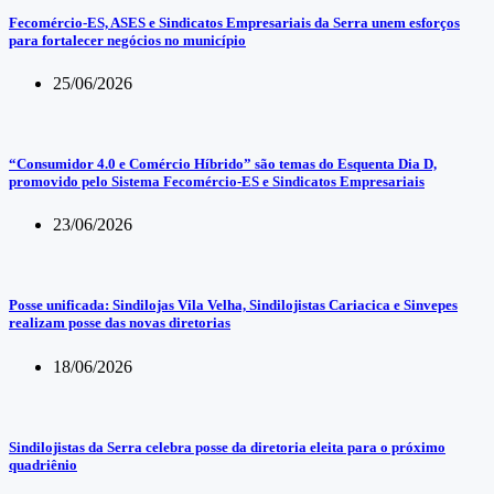
Fecomércio-ES, ASES e Sindicatos Empresariais da Serra unem esforços
para fortalecer negócios no município
25/06/2026
“Consumidor 4.0 e Comércio Híbrido” são temas do Esquenta Dia D,
promovido pelo Sistema Fecomércio-ES e Sindicatos Empresariais
23/06/2026
Posse unificada: Sindilojas Vila Velha, Sindilojistas Cariacica e Sinvepes
realizam posse das novas diretorias
18/06/2026
Sindilojistas da Serra celebra posse da diretoria eleita para o próximo
quadriênio