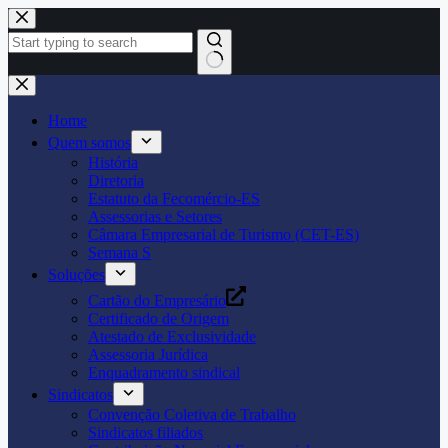
Pular
para
o
conteúdo
Home
Quem somos
História
Diretoria
Estatuto da Fecomércio-ES
Assessorias e Setores
Câmara Empresarial de Turismo (CET-ES)
Semana S
Soluções
Cartão do Empresário
Certificado de Origem
Atestado de Exclusividade
Assessoria Jurídica
Enquadramento sindical
Sindicatos
Convenção Coletiva de Trabalho
Sindicatos filiados