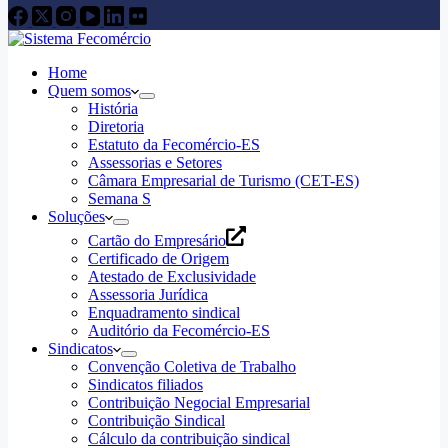
Home
Quem somos
História
Diretoria
Estatuto da Fecomércio-ES
Assessorias e Setores
Câmara Empresarial de Turismo (CET-ES)
Semana S
Soluções
Cartão do Empresário
Certificado de Origem
Atestado de Exclusividade
Assessoria Jurídica
Enquadramento sindical
Auditório da Fecomércio-ES
Sindicatos
Convenção Coletiva de Trabalho
Sindicatos filiados
Contribuição Negocial Empresarial
Contribuição Sindical
Cálculo da contribuição sindical