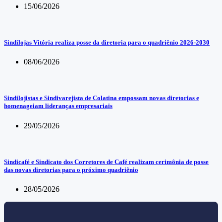
15/06/2026
Sindilojas Vitória realiza posse da diretoria para o quadriênio 2026-2030
08/06/2026
Sindilojistas e Sindivarejista de Colatina empossam novas diretorias e
homenageiam lideranças empresariais
29/05/2026
Sindicafé e Sindicato dos Corretores de Café realizam cerimônia de posse
das novas diretorias para o próximo quadriênio
28/05/2026