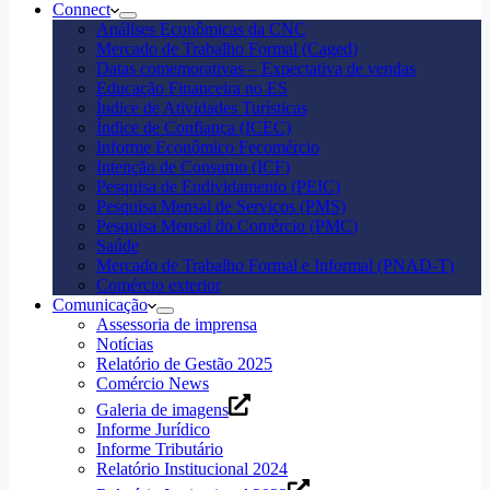
Connect
Análises Econômicas da CNC
Mercado de Trabalho Formal (Caged)
Datas comemorativas – Expectativa de vendas
Educação Financeira no ES
Índice de Atividades Turísticas
Índice de Confiança (ICEC)
Informe Econômico Fecomércio
Intenção de Consumo (ICF)
Pesquisa de Endividamento (PEIC)
Pesquisa Mensal de Serviços (PMS)
Pesquisa Mensal do Comércio (PMC)
Saúde
Mercado de Trabalho Formal e Informal (PNAD-T)
Comércio exterior
Comunicação
Assessoria de imprensa
Notícias
Relatório de Gestão 2025
Comércio News
Galeria de imagens
Informe Jurídico
Informe Tributário
Relatório Institucional 2024