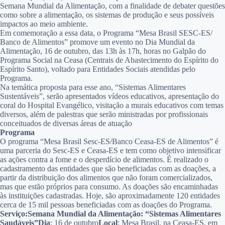
Semana Mundial da Alimentação, com a finalidade de debater questões
como sobre a alimentação, os sistemas de produção e seus possíveis
impactos ao meio ambiente.
Em comemoração a essa data, o Programa “Mesa Brasil SESC-ES/
Banco de Alimentos” promove um evento no Dia Mundial da
Alimentação, 16 de outubro, das 13h às 17h, horas no Galpão do
Programa Social na Ceasa (Centrais de Abastecimento do Espírito do
Espírito Santo), voltado para Entidades Sociais atendidas pelo
Programa.
Na temática proposta para esse ano, “Sistemas Alimentares
Sustentáveis”, serão apresentados vídeos educativos, apresentação do
coral do Hospital Evangélico, visitação a murais educativos com temas
diversos, além de palestras que serão ministradas por profissionais
conceituados de diversas áreas de atuação
Programa
O programa “Mesa Brasil Sesc-ES/Banco Ceasa-ES de Alimentos” é
uma parceria do Sesc-ES e Ceasa-ES e tem como objetivo intensificar
as ações contra a fome e o desperdício de alimentos. É realizado o
cadastramento das entidades que são beneficiadas com as doações, a
partir da distribuição dos alimentos que não foram comercializados,
mas que estão próprios para consumo. As doações são encaminhadas
às instituições cadastradas. Hoje, são aproximadamente 120 entidades
cerca de 15 mil pessoas beneficiadas com as doações do Programa.
Serviço:
Semana Mundial da Alimentação: “Sistemas Alimentares
Saudáveis”
Dia
: 16 de outubro
Local
: Mesa Brasil, na Ceasa-ES, em