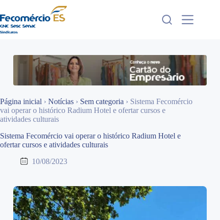
Pular
para
o
conteúdo
Página inicial
›
Notícias
›
Sem categoria
›
Sistema Fecomércio
vai operar o histórico Radium Hotel e ofertar cursos e
atividades culturais
Sistema Fecomércio vai operar o histórico Radium Hotel e
ofertar cursos e atividades culturais
10/08/2023