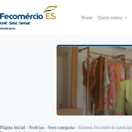
Pular
para
o
Home
Quem somos
conteúdo
Página inicial
›
Notícias
›
Sem categoria
›
Sistema Fecomércio particip