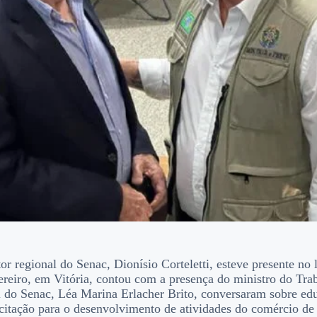
or regional do Senac, Dionísio Corteletti, esteve presente n
ereiro, em Vitória, contou com a presença do ministro do Tr
 do Senac, Léa Marina Erlacher Brito, conversaram sobre educ
citação para o desenvolvimento de atividades do comércio de 