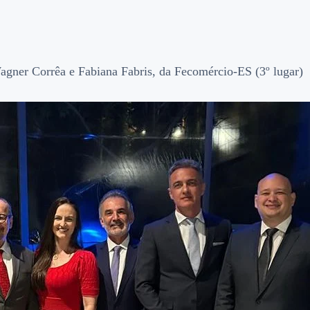
agner Corrêa e Fabiana Fabris, da Fecomércio-ES (3º lugar)