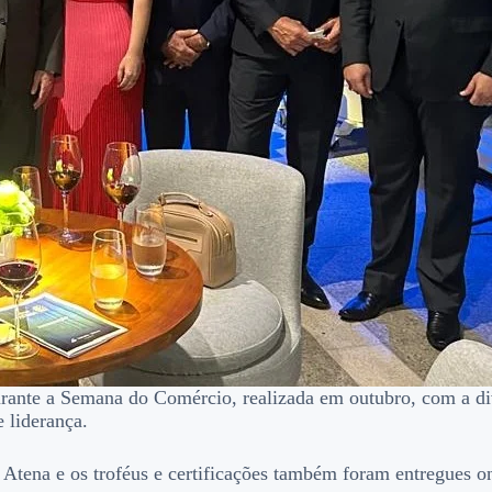
rante a Semana do Comércio, realizada em outubro, com a divul
e liderança.
tena e os troféus e certificações também foram entregues o