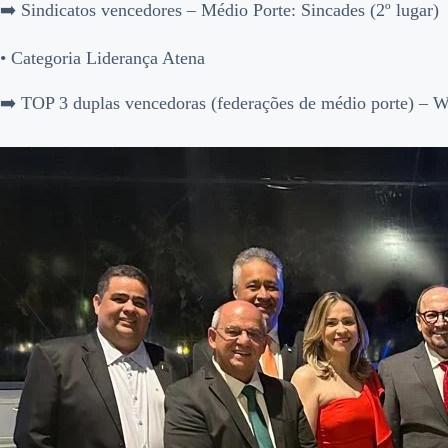
➡️ Sindicatos vencedores – Médio Porte: Sincades (2º lugar)
• Categoria Liderança Atena
➡️ TOP 3 duplas vencedoras (federações de médio porte) – W