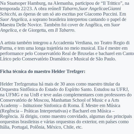
Na Staatsoper Hamburg, na Alemanha, participou de “Il Trittico”, na
temporada 22/23. A obra reúne
Il Tabarro
,
Suor Angelica
e
Gianni
Schicchi
, as óperas de um só ato escritas por Giacomo Puccini. Em
Suor Angelica
, a soprano brasileira interpretou cantando o papel de
Maestra Delle Novice. Também foi cover de Angélica, em
Suor
Angelica
, e de Giorgetta, em
Il Tabarro
.
A artista também integrou a Accademia Verdiana, no Teatro Regio di
Parma, e tem uma longa trajetória no meio musical. Ela é mestre em
performance pelo Conservatório Real de Bruxelas e bacharel em Canto
Lírico pelo Conservatório Dramático e Musical de São Paulo.
Ficha técnica do maestro
Helder Trefzger:
Helder Trefzgeratua há mais de 30 anos como maestro titular da
Orquestra Sinfônica do Estado do Espírito Santo. Estudou na UFRJ,
na UFMG e na UnB e teve aulas complementares com professores do
Conservatório de Moscou, Manhattan School of Music e a Arts
Academy – Istituzione Sinfonica di Roma. É Mestre em Música
(Regência – Práticas Interpretativas) e Bacharel em Música –
Regência. Já dirigiu, como maestro convidado, algumas das principais
orquestras brasileiras e várias orquestras do exterior, em países como
Itália, Portugal, Polônia, México, Chile, etc.