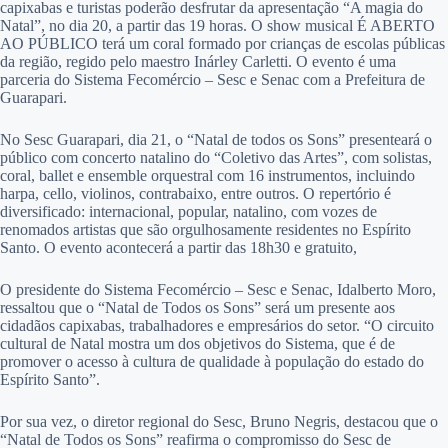
capixabas e turistas poderão desfrutar da apresentação “A magia do
Natal”, no dia 20, a partir das 19 horas. O show musical É ABERTO
AO PÚBLICO terá um coral formado por crianças de escolas públicas
da região, regido pelo maestro Inárley Carletti. O evento é uma
parceria do Sistema Fecomércio – Sesc e Senac com a Prefeitura de
Guarapari.
No Sesc Guarapari, dia 21, o “Natal de todos os Sons” presenteará o
público com concerto natalino do “Coletivo das Artes”, com solistas,
coral, ballet e ensemble orquestral com 16 instrumentos, incluindo
harpa, cello, violinos, contrabaixo, entre outros. O repertório é
diversificado: internacional, popular, natalino, com vozes de
renomados artistas que são orgulhosamente residentes no Espírito
Santo. O evento acontecerá a partir das 18h30 e gratuito,
O presidente do Sistema Fecomércio – Sesc e Senac, Idalberto Moro,
ressaltou que o “Natal de Todos os Sons” será um presente aos
cidadãos capixabas, trabalhadores e empresários do setor. “O circuito
cultural de Natal mostra um dos objetivos do Sistema, que é de
promover o acesso à cultura de qualidade à população do estado do
Espírito Santo”.
Por sua vez, o diretor regional do Sesc, Bruno Negris, destacou que o
“Natal de Todos os Sons” reafirma o compromisso do Sesc de