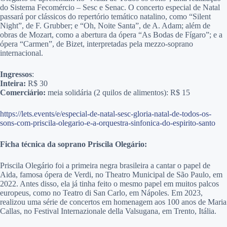
do Sistema Fecomércio – Sesc e Senac. O concerto especial de Natal
passará por clássicos do repertório temático natalino, como “Silent
Night”, de F. Grubber; e “Oh, Noite Santa”, de A. Adam; além de
obras de Mozart, como a abertura da ópera “As Bodas de Fígaro”; e a
ópera “Carmen”, de Bizet, interpretadas pela mezzo-soprano
internacional.
Ingressos
:
Inteira:
R$ 30
Comerciário:
meia solidária (2 quilos de alimentos): R$ 15
https://lets.events/e/especial-de-natal-sesc-gloria-natal-de-todos-os-
sons-com-priscila-olegario-e-a-orquestra-sinfonica-do-espirito-santo
Ficha técnica da soprano Priscila Olegário:
Priscila Olegário foi a primeira negra brasileira a cantar o papel de
Aida, famosa ópera de Verdi, no Theatro Municipal de São Paulo, em
2022. Antes disso, ela já tinha feito o mesmo papel em muitos palcos
europeus, como no Teatro di San Carlo, em Nápoles. Em 2023,
realizou uma série de concertos em homenagem aos 100 anos de Maria
Callas, no Festival Internazionale della Valsugana, em Trento, Itália.