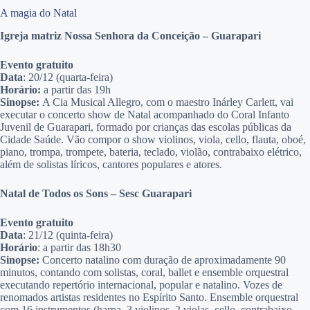
A magia do Natal
Igreja matriz Nossa Senhora da Conceição – Guarapari
Evento gratuito
Data
: 20/12 (quarta-feira)
Horário:
a partir das 19h
Sinopse:
A Cia Musical Allegro, com o maestro Inárley Carlett, vai
executar o concerto show de Natal acompanhado do Coral Infanto
Juvenil de Guarapari, formado por crianças das escolas públicas da
Cidade Saúde. Vão compor o show violinos, viola, cello, flauta, oboé,
piano, trompa, trompete, bateria, teclado, violão, contrabaixo elétrico,
além de solistas líricos, cantores populares e atores.
Natal de Todos os Sons – Sesc Guarapari
Evento gratuito
Data
: 21/12 (quinta-feira)
Horário
: a partir das 18h30
Sinopse:
Concerto natalino com duração de aproximadamente 90
minutos, contando com solistas, coral, ballet e ensemble orquestral
executando repertório internacional, popular e natalino. Vozes de
renomados artistas residentes no Espírito Santo. Ensemble orquestral
com 16 instrumentos (harpa, 3 violinos, 2 violas, cello, contrabaixo