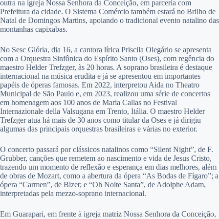
outra na igreja Nossa Senhora da Conceição, em parceria com
Prefeitura da cidade. O Sistema Comércio também estará no Brilho de
Natal de Domingos Martins, apoiando o tradicional evento natalino das
montanhas capixabas.
No Sesc Glória, dia 16, a cantora lírica Priscila Olegário se apresenta
com a Orquestra Sinfônica do Espírito Santo (Oses), com regência do
maestro Helder Trefzger, às 20 horas. A soprano brasileira é destaque
internacional na música erudita e já se apresentou em importantes
papéis de óperas famosas. Em 2022, interpretou Aida no Theatro
Municipal de São Paulo e, em 2023, realizou uma série de concertos
em homenagem aos 100 anos de Maria Callas no Festival
Internazionale della Valsugana em Trento, Itália. O maestro Helder
Trefzger atua há mais de 30 anos como titular da Oses e já dirigiu
algumas das principais orquestras brasileiras e várias no exterior.
O concerto passará por clássicos natalinos como “Silent Night”, de F.
Grubber, canções que remetem ao nascimento e vida de Jesus Cristo,
trazendo um momento de reflexão e esperança em dias melhores, além
de obras de Mozart, como a abertura da ópera “As Bodas de Fígaro”; a
ópera “Carmen”, de Bizet; e “Oh Noite Santa”, de Adolphe Adam,
interpretadas pela mezzo-soprano internacional.
Em Guarapari, em frente à igreja matriz Nossa Senhora da Conceição,