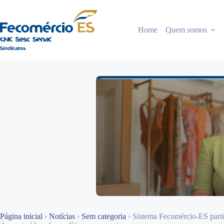
Pular
para
o
Home
Quem somos
conteúdo
Página inicial
›
Notícias
›
Sem categoria
›
Sistema Fecomércio-ES parti