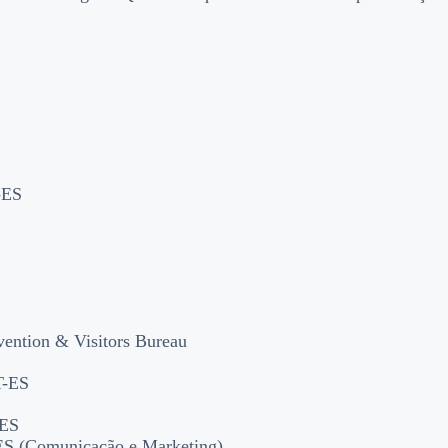
-ES
vention & Visitors Bureau
T-ES
-ES
-ES (Comunicação e Marketing)