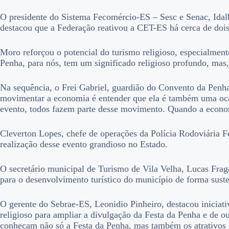
O presidente do Sistema Fecomércio-ES – Sesc e Senac, Idalbe
destacou que a Federação reativou a CET-ES há cerca de dois 
Moro reforçou o potencial do turismo religioso, especialment
Penha, para nós, tem um significado religioso profundo, ma
Na sequência, o Frei Gabriel, guardião do Convento da Penha
movimentar a economia é entender que ela é também uma oca
evento, todos fazem parte desse movimento. Quando a econom
Cleverton Lopes, chefe de operações da Polícia Rodoviária Fe
realização desse evento grandioso no Estado.
O secretário municipal de Turismo de Vila Velha, Lucas Fraga
para o desenvolvimento turístico do município de forma susten
O gerente do Sebrae-ES, Leonidio Pinheiro, destacou iniciat
religioso para ampliar a divulgação da Festa da Penha e de ou
conheçam não só a Festa da Penha, mas também os atrativos