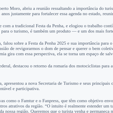
rto Moro, abriu a reunião ressaltando a importância do turis
anos justamente para fortalecer essa agenda no estado, reuni
e com a tradicional Festa da Penha, e elogiou o trabalho cont
s, para o turismo, é também um produto — e um dos mais fort
, falou sobre a Festa da Penha 2025 e sua importância para o
sião de revigorarmos o dom de pensar e querer o bem coleti
ia gira com essa perspectiva, ela se torna um espaço de sal
deral, destacou o retorno da romaria dos motociclistas para 
, apresentou a nova Secretaria de Turismo e seus principais 
tável e participativa.
ivas como o Famtur e o Fanpress, que têm como objetivo envo
tros atrativos da região. “O intuito é realmente estender um 
 da nossa região. Queremos que o turista venha e permaneça