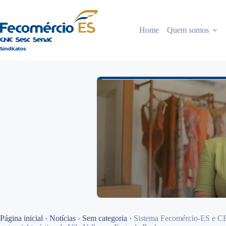
Pular
para
o
Home
Quem somos
conteúdo
Página inicial
›
Notícias
›
Sem categoria
›
Sistema Fecomércio-ES e C