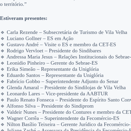
o território.”
Estiveram presentes:
🔹 Carla Rezende – Subsecretária de Turismo de Vila Velha
🔹 Luciano Gollner – ES em Ação
🔹 Gustavo André – Visite o ES e membro da CET-ES
🔹 Rodrigo Vervloet – Presidente do Sindibares
🔹 Andressa Maria Jesus – Relações Institucionais do Sebrae
🔹 Leonidio Pinheiro – Gerente do Sebrae-ES
🔹 Erika Simeão – Representante da Uniglória
🔹 Eduardo Santos – Representante da Uniglória
🔹 Fabrício Gobbo – Superintendente Adjunto do Senar
🔹 Glenda Amaral – Presidente do Sindilojas de Vila Velha
🔹 Leonardo Lares – Vice-presidente da AABTUR
🔹 Paulo Renato Fonseca – Presidente do Espírito Santo Con
🔹 Alfonso Silva – Presidente do Sindiprom
🔹 Valdeir Nunes – Presidente do Contures e membro da CE
🔹 Wagner Corrêa – Superintendente da Fecomércio-ES
🔹 Nilton Basílio Teixeira – Gerente Jurídico da Fecomércio
🔹 Juliane Zaché – Assessora da Presidência da Fecomércio