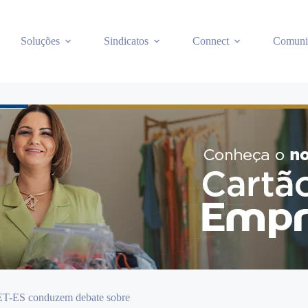
Soluções
Sindicatos
Connect
Comuni
ET-ES conduzem debate sobre