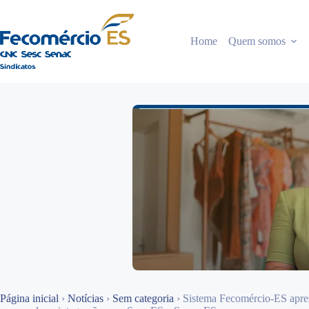
Pular
para
o
Home
Quem somos
conteúdo
Página inicial
›
Notícias
›
Sem categoria
›
Sistema Fecomércio-ES apre