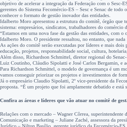
objetivo de acelerar a integração da Federação com o Sesc-E
gerentes do Sistema Fecomércio-ES – Sesc e Senac de todo o e
conhecer o formato de gestão inovador das entidades.
Idalberto Moro apresentou a estrutura do comitê, órgão que t
sistema: empresários, sindicatos, trabalhadores do comércio d
“Estamos em uma nova fase da gestão das entidades, com o ob
Idalberto Moro. O presidente ressaltou, no entanto, que nada 
As ações do comitê serão executadas por líderes e mais dois 
educação, projetos, responsabilidade social, cultura, hotelaria,
Além disso, Richardson Schmittel, diretor regional do Senac-
Luiz Coutinho, Cláudio Sipolatti e José Carlos Bergamin, e ao
Para Richardson Schmittel, o modelo de governança é um mov
vamos conseguir priorizar os projetos e investimentos de for
Já o empresário Claudio Sipolatti, 2º vice-presidente da Fec
proposta. “É um projeto que foi amplamente debatido e está 
Confira as áreas e líderes que vão atuar no comitê de ge
Relações com o mercado – Wagner Côrrea, superintendente 
Comunicação e marketing – Juliane Zaché, assessora da pr
Jurídico – Nilton Basílio, gerente jurídico da Fecomércio-ES