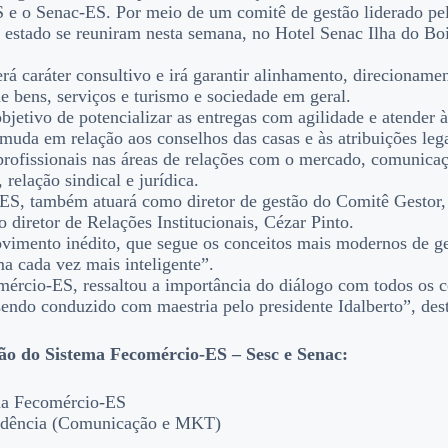
S e o Senac-ES. Por meio de um comitê de gestão liderado pel
stado se reuniram nesta semana, no Hotel Senac Ilha do Boi, 
erá caráter consultivo e irá garantir alinhamento, direcionam
e bens, serviços e turismo e sociedade em geral.
jetivo de potencializar as entregas com agilidade e atender
muda em relação aos conselhos das casas e às atribuições lega
profissionais nas áreas de relações com o mercado, comunicaçã
 relação sindical e jurídica.
ES, também atuará como diretor de gestão do Comitê Gestor, e
 diretor de Relações Institucionais, Cézar Pinto.
imento inédito, que segue os conceitos mais modernos de ge
ma cada vez mais inteligente”.
omércio-ES, ressaltou a importância do diálogo com todos os 
sendo conduzido com maestria pelo presidente Idalberto”, des
stão do Sistema Fecomércio-ES – Sesc e Senac:
da Fecomércio-ES
esidência (Comunicação e MKT)