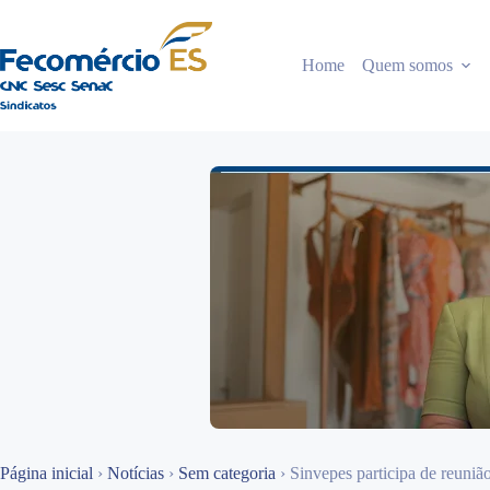
Pular
para
o
Home
Quem somos
conteúdo
Página inicial
›
Notícias
›
Sem categoria
›
Sinvepes participa de reun