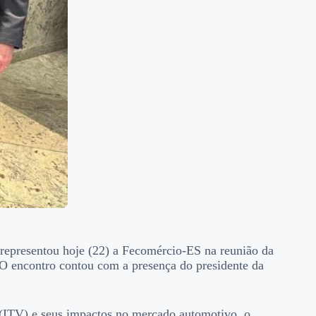
 representou hoje (22) a Fecomércio-ES na reunião da
O encontro contou com a presença do presidente da
r (ITV) e seus impactos no mercado automotivo, o