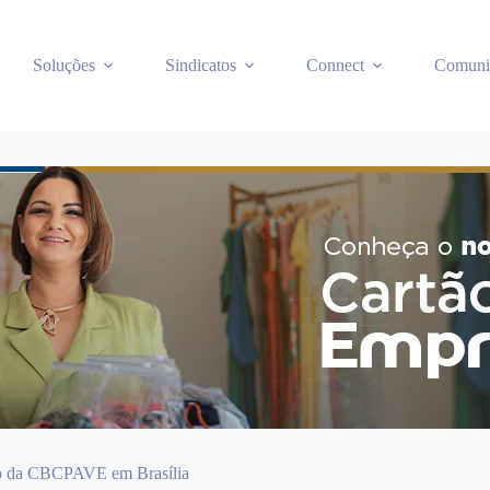
Soluções
Sindicatos
Connect
Comuni
ião da CBCPAVE em Brasília