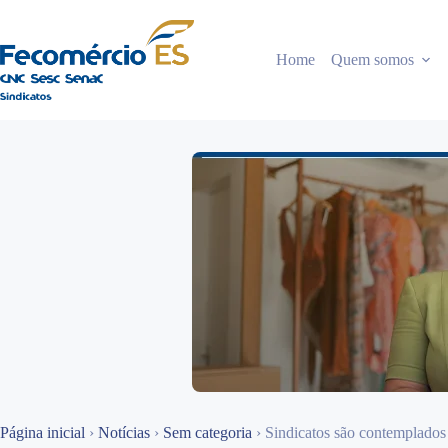
Pular
para
o
Home
Quem somos
conteúdo
Página inicial
›
Notícias
›
Sem categoria
›
Sindicatos são contemplados