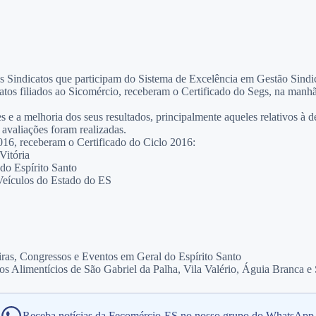
 Sindicatos que participam do Sistema de Excelência em Gestão Sindi
tos filiados ao Sicomércio, receberam o Certificado do Segs, na manhã
e a melhoria dos seus resultados, principalmente aqueles relativos à d
avaliações foram realizadas.
2016, receberam o Certificado do Ciclo 2016:
Vitória
do Espírito Santo
 Veículos do Estado do ES
as, Congressos e Eventos em Geral do Espírito Santo
ros Alimentícios de São Gabriel da Palha, Vila Valério, Águia Branca
Receba notícias da Fecomércio-ES no nosso grupo do WhatsApp