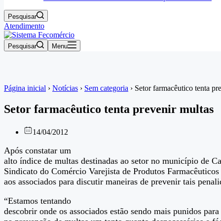
Pesquisar
Atendimento
Pesquisar
Menu
Página inicial
›
Notícias
›
Sem categoria
›
Setor farmacêutico tenta pr
Setor farmacêutico tenta prevenir multas
14/04/2012
Após constatar um
alto índice de multas destinadas ao setor no município de Ca
Sindicato do Comércio Varejista de Produtos Farmacêuticos 
aos associados para discutir maneiras de prevenir tais penali
“Estamos tentando
descobrir onde os associados estão sendo mais punidos para