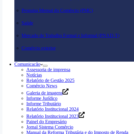
Pesquisa Mensal do Comércio (PMC)
Saúde
Mercado de Trabalho Formal e Informal (PNAD-T)
Comércio exterior
Comunicação
Assessoria de imprensa
Notícias
Relatório de Gestão 2025
Comércio News
Galeria de imagens
Informe Jurídico
Informe Tributário
Relatório Institucional 2024
Relatório Institucional 2023
Painel do Empresário
Jornal Sistema Comércio
Manual da Reforma Tributária e do Imposto de Renda