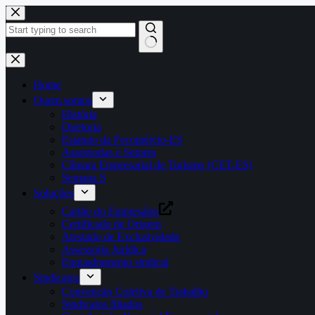
Pular
para
o
conteúdo
Home
Quem somos
História
Diretoria
Estatuto da Fecomércio-ES
Assessorias e Setores
Câmara Empresarial de Turismo (CET-ES)
Semana S
Soluções
Cartão do Empresário
Certificado de Origem
Atestado de Exclusividade
Assessoria Jurídica
Enquadramento sindical
Sindicatos
Convenção Coletiva de Trabalho
Sindicatos filiados