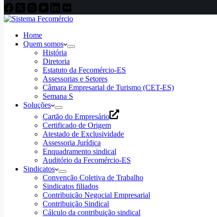
Home
Quem somos
História
Diretoria
Estatuto da Fecomércio-ES
Assessorias e Setores
Câmara Empresarial de Turismo (CET-ES)
Semana S
Soluções
Cartão do Empresário
Certificado de Origem
Atestado de Exclusividade
Assessoria Jurídica
Enquadramento sindical
Auditório da Fecomércio-ES
Sindicatos
Convenção Coletiva de Trabalho
Sindicatos filiados
Contribuição Negocial Empresarial
Contribuição Sindical
Cálculo da contribuição sindical