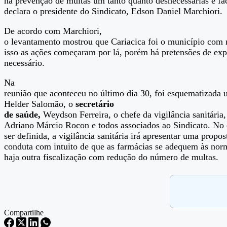
na prevenção de multas um tanto quanto desnecessárias e fác
declara o presidente do Sindicato, Edson Daniel Marchiori.
De acordo com Marchiori,
o levantamento mostrou que Cariacica foi o município com 
isso as ações começaram por lá, porém há pretensões de exp
necessário.
Na
reunião que aconteceu no último dia 30, foi esquematizada 
Helder Salomão, o
secretário
de saúde,
Weydson Ferreira, o chefe da vigilância sanitária,
Adriano Márcio Rocon e todos associados ao Sindicato. No 
ser definida, a vigilância sanitária irá apresentar uma propo
conduta com intuito de que as farmácias se adequem às nor
haja outra fiscalização com redução do número de multas.
Compartilhe