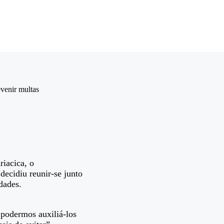
evenir multas
riacica, o
decidiu reunir-se junto
dades.
 podermos auxiliá-los