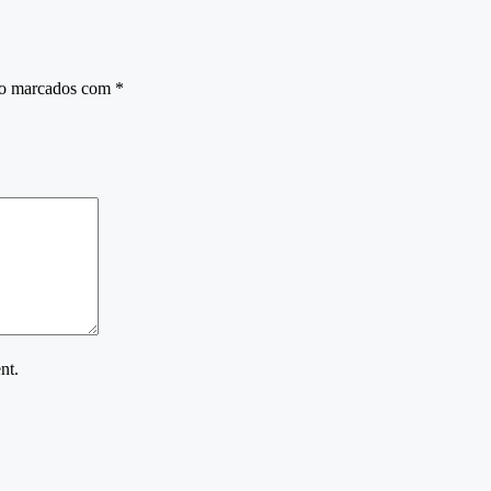
ão marcados com
*
nt.