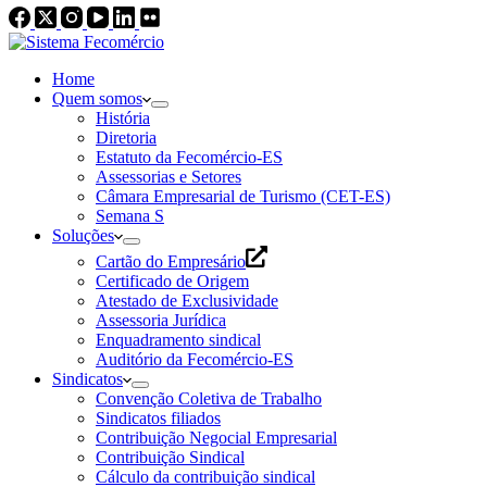
Home
Quem somos
História
Diretoria
Estatuto da Fecomércio-ES
Assessorias e Setores
Câmara Empresarial de Turismo (CET-ES)
Semana S
Soluções
Cartão do Empresário
Certificado de Origem
Atestado de Exclusividade
Assessoria Jurídica
Enquadramento sindical
Auditório da Fecomércio-ES
Sindicatos
Convenção Coletiva de Trabalho
Sindicatos filiados
Contribuição Negocial Empresarial
Contribuição Sindical
Cálculo da contribuição sindical