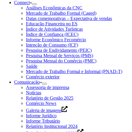
Connect
Análises Econômicas da CNC
Mercado de Trabalho Formal (Caged)
Datas comemorativas – Expectativa de vendas
Educação Financeira no ES
Índice de Atividades Turísticas
Índice de Confiança (ICEC)
Informe Econômico Fecomércio
Intenção de Consumo (ICF)
Pesquisa de Endividamento (PEIC)
Pesquisa Mensal de Serviços (PMS)
Pesquisa Mensal do Comércio (PMC)
Saúde
Mercado de Trabalho Formal e Informal (PNAD-T)
Comércio exterior
Comunicação
Assessoria de imprensa
Notícias
Relatório de Gestão 2025
Comércio News
Galeria de imagens
Informe Jurídico
Informe Tributário
Relatório Institucional 2024