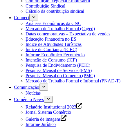
Contribuição Negocial Empresarial
Contribuição Sindical
Cálculo da contribuição sindical
Connect
Análises Econômicas da CNC
Mercado de Trabalho Formal (Caged)
Datas comemorativas – Expectativa de vendas
Educação Financeira no ES
Índice de Atividades Turísticas
Índice de Confiança (ICEC)
Informe Econômico Fecomércio
Intenção de Consumo (ICF)
Pesquisa de Endividamento (PEIC)
Pesquisa Mensal de Serviços (PMS)
Pesquisa Mensal do Comércio (PMC)
Mercado de Trabalho Formal e Informal (PNAD-T)
Comunicação
Notícias
Comércio News
Relatório Institucional 2023
Jornal Sistema Comércio
Galeria de imagens
Informe Jurídico