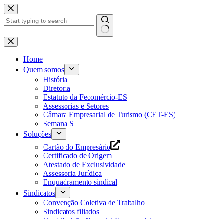
Pular
para
o
conteúdo
Home
Quem somos
História
Diretoria
Estatuto da Fecomércio-ES
Assessorias e Setores
Câmara Empresarial de Turismo (CET-ES)
Semana S
Soluções
Cartão do Empresário
Certificado de Origem
Atestado de Exclusividade
Assessoria Jurídica
Enquadramento sindical
Sindicatos
Convenção Coletiva de Trabalho
Sindicatos filiados