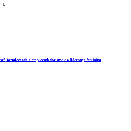
nt.
”, fortalecendo o empreendedorismo e a liderança feminina