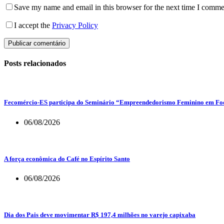
Save my name and email in this browser for the next time I comme
I accept the
Privacy Policy
Publicar comentário
Posts relacionados
Fecomércio-ES participa do Seminário “Empreendedorismo Feminino em Foco
06/08/2026
A força econômica do Café no Espírito Santo
06/08/2026
Dia dos Pais deve movimentar R$ 197,4 milhões no varejo capixaba