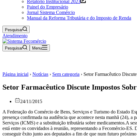
Relatório Institucional 2023
Painel do Empresário
Jornal Sistema Comércio
Manual da Reforma Tributária e do Imposto de Renda
Pesquisar
Atendimento
Pesquisar
Menu
Página inicial
›
Notícias
›
Sem categoria
›
Setor Farmacêutico Discut
Setor Farmacêutico Discute Impostos Sob
24/11/2015
A Federação do Comércio de Bens, Serviços e Turismo do Estado Espí
presença confirmada na audiência que acontece nesta manhã (24), a p
Serviços (ICMS) e a substituição tributária sobre medicamentos.A se
está entre os convidados à reunião, representando a Fecomércio-ES. D
conseguir êxito junto aos deputados a fim de que num futuro próximo