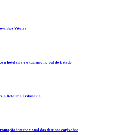
ovinhos Vitória
e a hotelaria e o turismo no Sul do Estado
re a Reforma Tributária
promoção internacional dos destinos capixabas