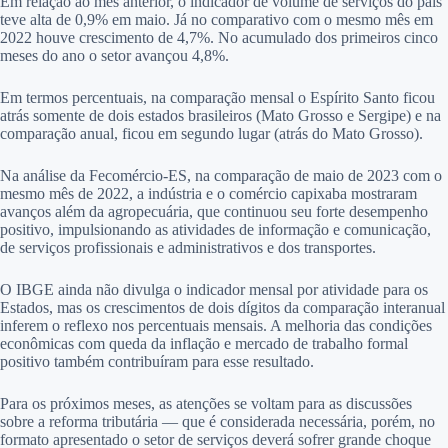
Em relação ao mês anterior, o indicador de volume de serviços do país
teve alta de 0,9% em maio. Já no comparativo com o mesmo mês em
2022 houve crescimento de 4,7%. No acumulado dos primeiros cinco
meses do ano o setor avançou 4,8%.
Em termos percentuais, na comparação mensal o Espírito Santo ficou
atrás somente de dois estados brasileiros (Mato Grosso e Sergipe) e na
comparação anual, ficou em segundo lugar (atrás do Mato Grosso).
Na análise da Fecomércio-ES,
na comparação de maio de 2023 com o
mesmo mês de 2022, a indústria e o comércio capixaba mostraram
avanços além da agropecuária, que continuou seu forte desempenho
positivo, impulsionando as atividades de informação e comunicação,
de serviços profissionais e administrativos e dos transportes.
O IBGE ainda não divulga o indicador mensal por atividade para os
Estados, mas os crescimentos de dois dígitos da comparação interanual
inferem o reflexo nos percentuais mensais. A melhoria das condições
econômicas com queda da inflação e mercado de trabalho formal
positivo também contribuíram para esse resultado.
Para os próximos meses, as atenções se voltam para as discussões
sobre a reforma tributária — que é considerada necessária, porém, no
formato apresentado o setor de serviços deverá sofrer grande choque