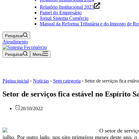
Relatório Institucional 2023
Painel do Empresário
Jornal Sistema Comércio
Manual da Reforma Tributária e do Imposto de R
Pesquisar
Atendimento
Pesquisar
Menu
Página inicial
›
Notícias
›
Sem categoria
›
Setor de serviços fica estáv
Setor de serviços fica estável no Espírito 
20/10/2022
O setor de serviç
julho. Por outro lado, nos oito primeiros meses deste ano,