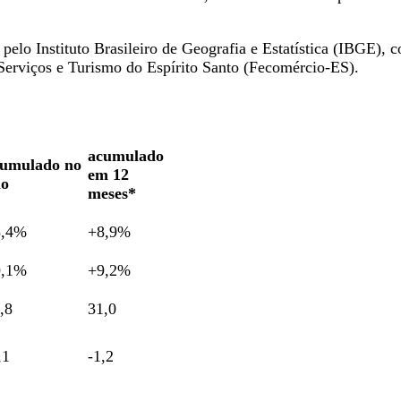
elo Instituto Brasileiro de Geografia e Estatística (IBGE), c
erviços e Turismo do Espírito Santo (Fecomércio-ES).
acumulado
cumulado no
em 12
no
meses*
8,4%
+8,9%
9,1%
+9,2%
,8
31,0
,1
-1,2