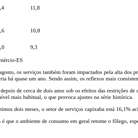
,4
11,8
,6
10,8
,0
9,3
omércio-ES
gosto, os serviços também foram impactados pela alta dos 
orria há quase um ano. Sendo assim, os reflexos mais consiste
depois de cerca de dois anos sob os efeitos das restrições de
l mais habitual, o que provoca ajustes na série histórica.
imos dois meses, o setor de serviços capixaba está 16,1% ac
tiva é que o ambiente de consumo em geral retome o fôlego, 