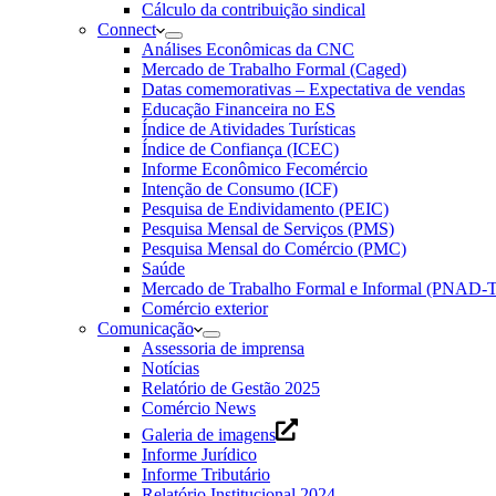
Cálculo da contribuição sindical
Connect
Análises Econômicas da CNC
Mercado de Trabalho Formal (Caged)
Datas comemorativas – Expectativa de vendas
Educação Financeira no ES
Índice de Atividades Turísticas
Índice de Confiança (ICEC)
Informe Econômico Fecomércio
Intenção de Consumo (ICF)
Pesquisa de Endividamento (PEIC)
Pesquisa Mensal de Serviços (PMS)
Pesquisa Mensal do Comércio (PMC)
Saúde
Mercado de Trabalho Formal e Informal (PNAD-T
Comércio exterior
Comunicação
Assessoria de imprensa
Notícias
Relatório de Gestão 2025
Comércio News
Galeria de imagens
Informe Jurídico
Informe Tributário
Relatório Institucional 2024