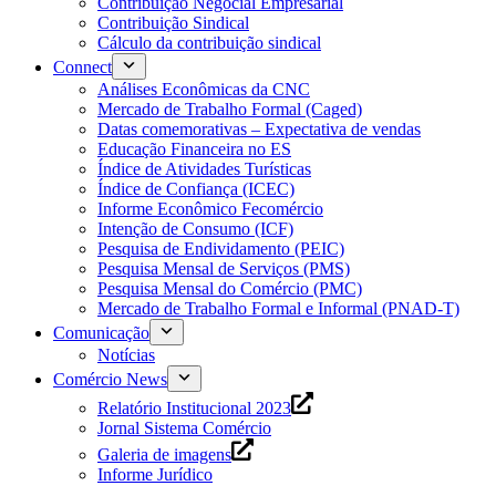
Contribuição Negocial Empresarial
Contribuição Sindical
Cálculo da contribuição sindical
Connect
Análises Econômicas da CNC
Mercado de Trabalho Formal (Caged)
Datas comemorativas – Expectativa de vendas
Educação Financeira no ES
Índice de Atividades Turísticas
Índice de Confiança (ICEC)
Informe Econômico Fecomércio
Intenção de Consumo (ICF)
Pesquisa de Endividamento (PEIC)
Pesquisa Mensal de Serviços (PMS)
Pesquisa Mensal do Comércio (PMC)
Mercado de Trabalho Formal e Informal (PNAD-T)
Comunicação
Notícias
Comércio News
Relatório Institucional 2023
Jornal Sistema Comércio
Galeria de imagens
Informe Jurídico