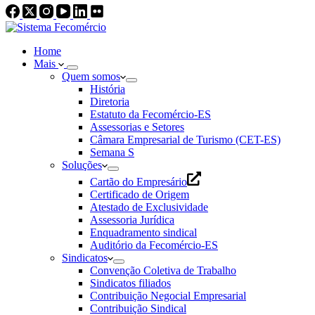
Home
Mais
Quem somos
História
Diretoria
Estatuto da Fecomércio-ES
Assessorias e Setores
Câmara Empresarial de Turismo (CET-ES)
Semana S
Soluções
Cartão do Empresário
Certificado de Origem
Atestado de Exclusividade
Assessoria Jurídica
Enquadramento sindical
Auditório da Fecomércio-ES
Sindicatos
Convenção Coletiva de Trabalho
Sindicatos filiados
Contribuição Negocial Empresarial
Contribuição Sindical