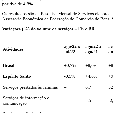
positiva de 4,8%.
Os resultados são da Pesquisa Mensal de Serviços elaborada p
Assessoria Econômica da Federação do Comércio de Bens, S
Variações (%) do volume de serviços – ES e BR
ago/22 x
ago/22 x
a
Atividades
jul/22
ago/21
a
Brasil
+0,7%
+8,0%
+
Espírito Santo
-0,5%
+4,8%
+
Serviços prestados às famílias
–
6,7
32
Serviços de informação e
–
5,5
-2
comunicação