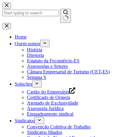
Pular
para
o
conteúdo
Home
Quem somos
História
Diretoria
Estatuto da Fecomércio-ES
Assessorias e Setores
Câmara Empresarial de Turismo (CET-ES)
Semana S
Soluções
Cartão do Empresário
Certificado de Origem
Atestado de Exclusividade
Assessoria Jurídica
Enquadramento sindical
Sindicatos
Convenção Coletiva de Trabalho
Sindicatos filiados