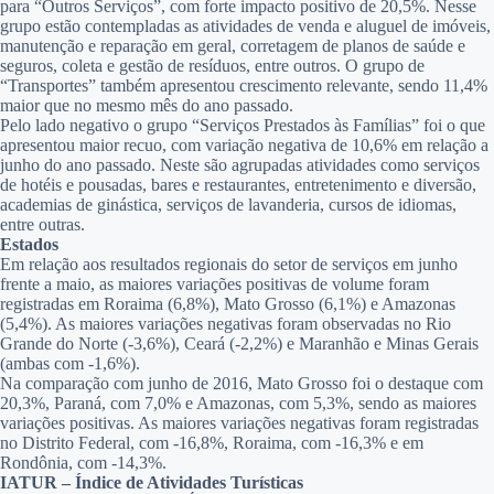
para “Outros Serviços”, com forte impacto positivo de 20,5%. Nesse
grupo estão contempladas as atividades de venda e aluguel de imóveis,
manutenção e reparação em geral, corretagem de planos de saúde e
seguros, coleta e gestão de resíduos, entre outros. O grupo de
“Transportes” também apresentou crescimento relevante, sendo 11,4%
maior que no mesmo mês do ano passado.
Pelo lado negativo o grupo “Serviços Prestados às Famílias” foi o que
apresentou maior recuo, com variação negativa de 10,6% em relação a
junho do ano passado. Neste são agrupadas atividades como serviços
de hotéis e pousadas, bares e restaurantes, entretenimento e diversão,
academias de ginástica, serviços de lavanderia, cursos de idiomas,
entre outras.
Estados
Em relação aos resultados regionais do setor de serviços em junho
frente a maio, as maiores variações positivas de volume foram
registradas em Roraima (6,8%), Mato Grosso (6,1%) e Amazonas
(5,4%). As maiores variações negativas foram observadas no Rio
Grande do Norte (-3,6%), Ceará (-2,2%) e Maranhão e Minas Gerais
(ambas com -1,6%).
Na comparação com junho de 2016, Mato Grosso foi o destaque com
20,3%, Paraná, com 7,0% e Amazonas, com 5,3%, sendo as maiores
variações positivas. As maiores variações negativas foram registradas
no Distrito Federal, com -16,8%, Roraima, com -16,3% e em
Rondônia, com -14,3%.
IATUR – Índice de Atividades Turísticas