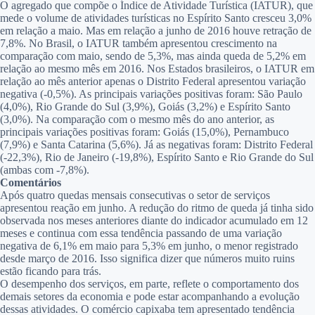
O agregado que compõe o Índice de Atividade Turística (IATUR), que
mede o volume de atividades turísticas no Espírito Santo cresceu 3,0%
em relação a maio. Mas em relação a junho de 2016 houve retração de
7,8%. No Brasil, o IATUR também apresentou crescimento na
comparação com maio, sendo de 5,3%, mas ainda queda de 5,2% em
relação ao mesmo mês em 2016. Nos Estados brasileiros, o IATUR em
relação ao mês anterior apenas o Distrito Federal apresentou variação
negativa (-0,5%). As principais variações positivas foram: São Paulo
(4,0%), Rio Grande do Sul (3,9%), Goiás (3,2%) e Espírito Santo
(3,0%). Na comparação com o mesmo mês do ano anterior, as
principais variações positivas foram: Goiás (15,0%), Pernambuco
(7,9%) e Santa Catarina (5,6%). Já as negativas foram: Distrito Federal
(-22,3%), Rio de Janeiro (-19,8%), Espírito Santo e Rio Grande do Sul
(ambas com -7,8%).
Comentários
Após quatro quedas mensais consecutivas o setor de serviços
apresentou reação em junho. A redução do ritmo de queda já tinha sido
observada nos meses anteriores diante do indicador acumulado em 12
meses e continua com essa tendência passando de uma variação
negativa de 6,1% em maio para 5,3% em junho, o menor registrado
desde março de 2016. Isso significa dizer que números muito ruins
estão ficando para trás.
O desempenho dos serviços, em parte, reflete o comportamento dos
demais setores da economia e pode estar acompanhando a evolução
dessas atividades. O comércio capixaba tem apresentado tendência